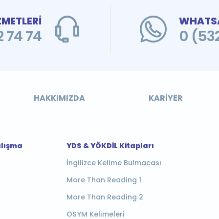
ZMETLERİ
WHATSA
 74 74
0 (53
HAKKIMIZDA
KARIYER
alışma
YDS & YÖKDİL Kitapları
İngilizce Kelime Bulmacası
More Than Reading 1
More Than Reading 2
ÖSYM Kelimeleri