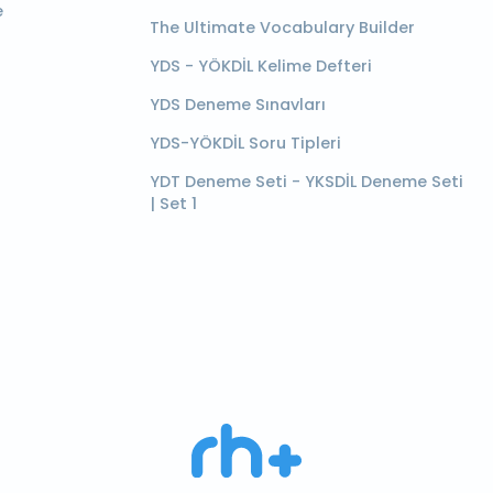
e
The Ultimate Vocabulary Builder
YDS - YÖKDİL Kelime Defteri
YDS Deneme Sınavları
YDS-YÖKDİL Soru Tipleri
YDT Deneme Seti - YKSDİL Deneme Seti
| Set 1