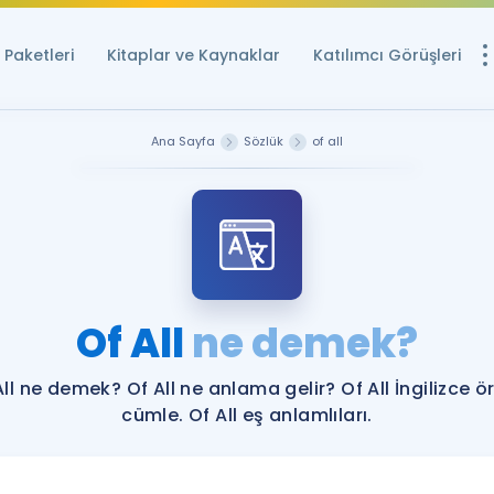
Paketleri
Kitaplar ve Kaynaklar
Katılımcı Görüşleri
Ücretsiz Kayna
Ana Sayfa
Sözlük
of all
YDS ve YÖKDİL içi
Sözlük
İngilizce Sınavları
Puan Hesapla
Of All
ne demek?
YDS ve YÖKDİL P
Remz
Rehberlik Aracı
All ne demek? Of All ne anlama gelir? Of All İngilizce ö
YDS ve YÖKDİL'e H
cümle. Of All eş anlamlıları.
ÖSYM Sınav Ta
Tüm ÖSYM Sınavl