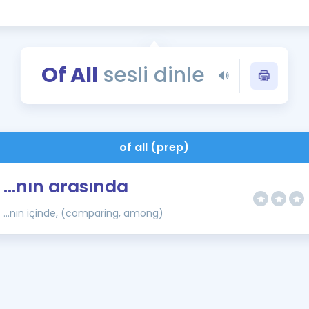
Kampanyalar
Eğitim ve Kitaplar
Blog
Of All
sesli dinle
YDS - YÖKDİL Tüm S
İngilizce Gram
İngilizce Gramer
of all (prep)
...nın arasında
...nın içinde, (comparing, among)