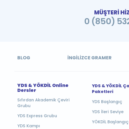
MÜŞTERİ Hİ
0 (850) 532
BLOG
İNGILIZCE GRAMER
YDS & YÖKDİL Online
YDS & YÖKDİL Ç
Dersler
Paketleri
Sıfırdan Akademik Çeviri
YDS Başlangıç
Grubu
YDS İleri Seviye
YDS Express Grubu
YÖKDİL Başlangıç
YDS Kampı