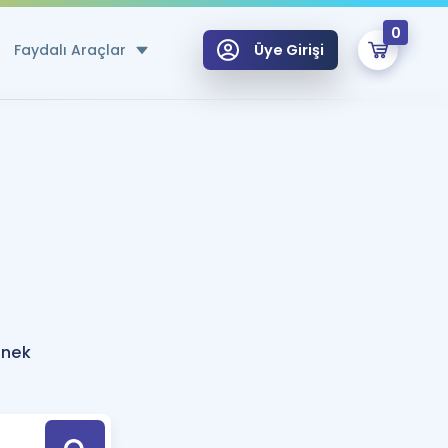
0
Faydalı Araçlar
Üye Girişi
klar
n Ücretsiz Kaynaklar
 için Özel Sözlük
Sepetin Şu An Boş.
ma
uan Hesaplama Aracı
i Hoca ile seni sınava hazırlayacak onlarca eğitim seni bekliyor!
Şifremi Hatırlamıyorum
GİRİŞ YAP
rnek
azırlananlar için Öneriler
kvimi
ÜYE DEĞİLİM
arı Tek Takvimde