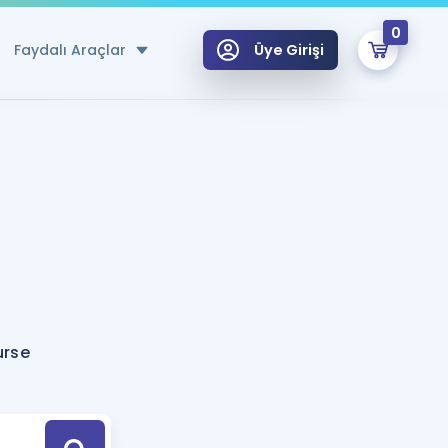
0
Faydalı Araçlar
Üye Girişi
klar
n Ücretsiz Kaynaklar
 için Özel Sözlük
Sepetin Şu An Boş.
ma
uan Hesaplama Aracı
i Hoca ile seni sınava hazırlayacak onlarca eğitim seni bekliyor!
Şifremi Hatırlamıyorum
GİRİŞ YAP
urse
azırlananlar için Öneriler
kvimi
ÜYE DEĞİLİM
arı Tek Takvimde