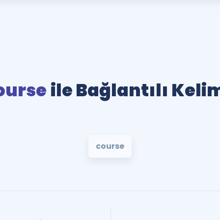
ourse
ile Bağlantılı Keli
course