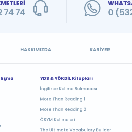
ZMETLERİ
WHATSA
 74 74
0 (53
HAKKIMIZDA
KARIYER
alışma
YDS & YÖKDİL Kitapları
İngilizce Kelime Bulmacası
More Than Reading 1
More Than Reading 2
ÖSYM Kelimeleri
e
The Ultimate Vocabulary Builder