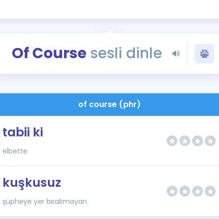
Kampanyalar
Eğitim ve Kitaplar
Blog
Of Course
sesli dinle
YDS - YÖKDİL Tüm S
İngilizce Gram
İngilizce Gramer
of course (phr)
tabii ki
elbette
kuşkusuz
şüpheye yer bırakmayan