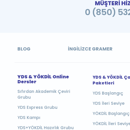
MÜŞTERİ Hİ
0 (850) 532
BLOG
İNGILIZCE GRAMER
YDS & YÖKDİL Online
YDS & YÖKDİL Ç
Dersler
Paketleri
Sıfırdan Akademik Çeviri
YDS Başlangıç
Grubu
YDS İleri Seviye
YDS Express Grubu
YÖKDİL Başlangıç
YDS Kampı
YÖKDİL İleri Seviy
YDS+YÖKDİL Hazırlık Grubu