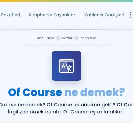
Paketleri
Kitaplar ve Kaynaklar
Katılımcı Görüşleri
Ücretsiz Kayna
Ana Sayfa
Sözlük
of course
YDS ve YÖKDİL içi
Sözlük
İngilizce Sınavları
Puan Hesapla
Of Course
ne demek?
YDS ve YÖKDİL P
Remz
Rehberlik Aracı
Course ne demek? Of Course ne anlama gelir? Of Co
YDS ve YÖKDİL'e H
İngilizce örnek cümle. Of Course eş anlamlıları.
ÖSYM Sınav Ta
Tüm ÖSYM Sınavl