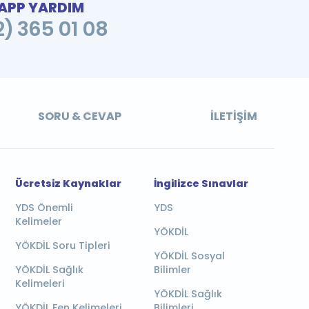
PP YARDIM
2) 365 01 08
SORU & CEVAP
İLETIŞIM
Ücretsiz Kaynaklar
İngilizce Sınavlar
YDS Önemli
YDS
Kelimeler
YÖKDİL
YÖKDİL Soru Tipleri
YÖKDİL Sosyal
YÖKDİL Sağlık
Bilimler
Kelimeleri
YÖKDİL Sağlık
YÖKDİL Fen Kelimeleri
Bilimleri