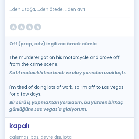
...den uzağa, ...den ötede, ...den ayrı
Off (prep, adv) ingilizce örnek cümle
The murderer got on his motorcycle and drove off
from the crime scene.
Katil motosikletine bindi ve olay yerinden uzaklaştı.
I'm tired of doing lots of work, so I’m off to Las Vegas
for a few days.
Bir sürü iş yapmaktan yoruldum, bu yüzden birkaç
günlüğüne Las Vegas'a gidiyorum.
kapalı
çalışmaz, boş, devre dışı, iptal