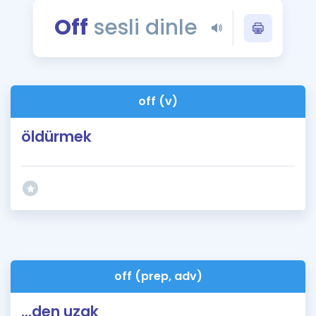
Puan Hesaplama
Off
sesli dinle
Rehberlik Aracı
ÖSYM Sınav Takvimi
off (v)
Kampanyalar
öldürmek
Blog
İngilizce Gramer
off (prep, adv)
...den uzak