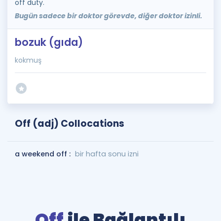
off duty.
Bugün sadece bir doktor görevde, diğer doktor izinli.
bozuk (gıda)
kokmuş
Off (adj) Collocations
a weekend off :
bir hafta sonu izni
Off
ile Bağlantılı