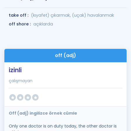
take off :
(kıyafet) çıkarmak, (uçak) havalanmak
off shore :
açıklarda
off (adj)
izinli
çalışmayan
Off (adj) ingilizce örnek cümle
Only one doctor is on duty today, the other doctor is