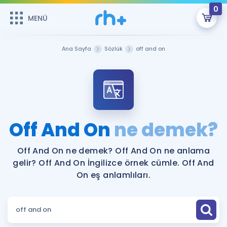
0
MENÜ
MENÜ
Üye Girişi
Ana Sayfa
Sözlük
off and on
Online Dersler
Sepetin Şu An Boş.
Çalışma Paketleri
Remzi Hoca ile seni sınava hazırlayacak onlarca eğitim seni
bekliyor!
Kitaplar ve Kaynaklar
GİRİŞ YAP
Off And On
ne demek?
Katılımcı Görüşleri
Şifremi Hatırlamıyorum
Off And On ne demek? Off And On ne anlama
gelir? Off And On İngilizce örnek cümle. Off And
ÜYE DEĞİLİM
Faydalı Araçlar
On eş anlamlıları.
Ücretsiz Kaynaklar
Blog
İngilizce Gramer
Hakkımızda
Kariyer
Sözlük
Soru & Cevap
İletişim