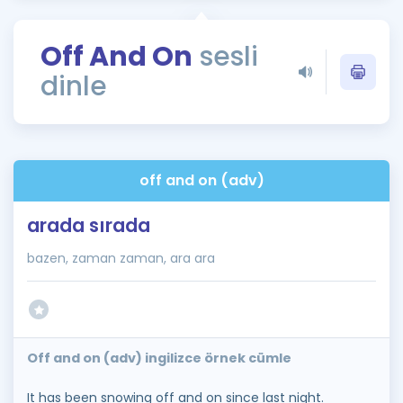
Puan Hesaplama
Off And On
sesli
Rehberlik Aracı
dinle
ÖSYM Sınav Takvimi
Kampanyalar
Blog
off and on (adv)
İngilizce Gramer
arada sırada
bazen, zaman zaman, ara ara
Off and on (adv) ingilizce örnek cümle
It has been snowing off and on since last night.