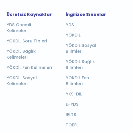
Ücretsiz Kaynaklar
İngilizce Sınavlar
YDS Önemli
YDS
Kelimeler
YÖKDİL
YÖKDİL Soru Tipleri
YÖKDİL Sosyal
YÖKDİL Sağlık
Bilimler
Kelimeleri
YÖKDİL Sağlık
YÖKDİL Fen Kelimeleri
Bilimleri
YÖKDİL Sosyal
YÖKDİL Fen
Kelimeleri
Bilimleri
YKS-DİL
E-YDS
IELTS
TOEFL