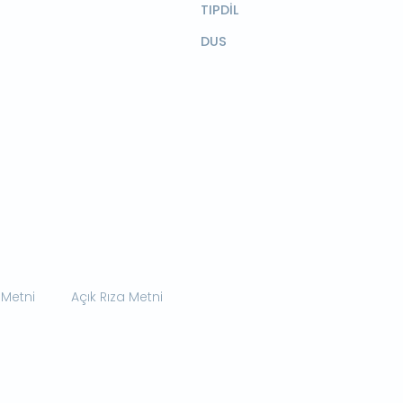
TIPDİL
DUS
 Metni
Açık Rıza Metni