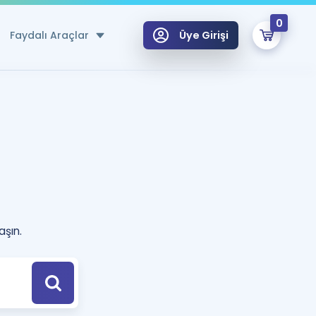
0
Faydalı Araçlar
Üye Girişi
klar
n Ücretsiz Kaynaklar
 için Özel Sözlük
Sepetin Şu An Boş.
ma
uan Hesaplama Aracı
i Hoca ile seni sınava hazırlayacak onlarca eğitim seni bekliyor!
aşın.
Şifremi Hatırlamıyorum
GİRİŞ YAP
azırlananlar için Öneriler
kvimi
ÜYE DEĞİLİM
arı Tek Takvimde