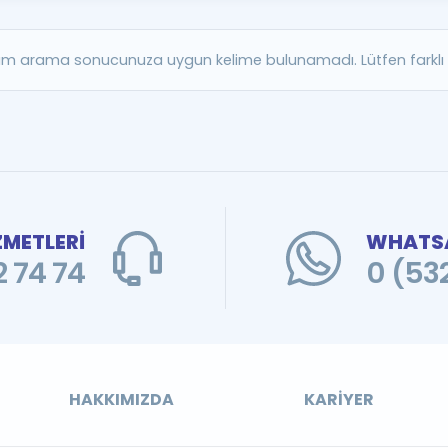
Kampanyalar
Eğitim ve Kitaplar
m arama sonucunuza uygun kelime bulunamadı. Lütfen farklı b
Blog
YDS - YÖKDİL Tüm S
İngilizce Gram
İngilizce Gramer
ZMETLERİ
WHATSA
 74 74
0 (53
HAKKIMIZDA
KARIYER