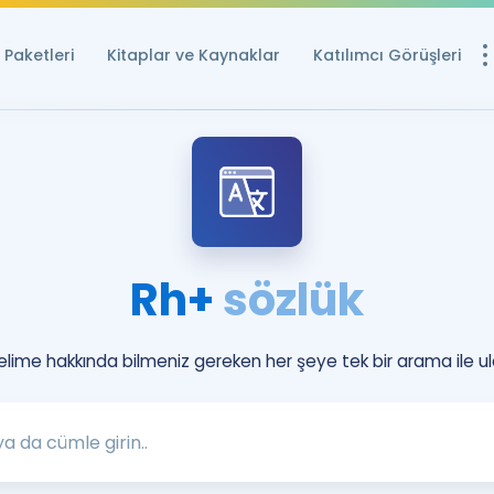
Paketleri
Kitaplar ve Kaynaklar
Katılımcı Görüşleri
Ücretsiz Kayna
YDS ve YÖKDİL içi
Sözlük
İngilizce Sınavları
Rh+
sözlük
Puan Hesapla
YDS ve YÖKDİL P
Remz
kelime hakkında bilmeniz gereken her şeye tek bir arama ile ul
Rehberlik Aracı
YDS ve YÖKDİL'e H
ÖSYM Sınav Ta
Tüm ÖSYM Sınavl