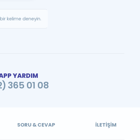
a Özel Fırsatlar
ir kelime deneyin.
ınavlarla İlgili Haberler
er
 ve Konu Anlatımı
PP YARDIM
2) 365 01 08
SORU & CEVAP
İLETIŞIM