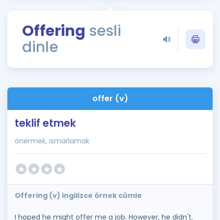
Puan Hesaplama
Offering
sesli
Rehberlik Aracı
dinle
ÖSYM Sınav Takvimi
Kampanyalar
Blog
offer (v)
İngilizce Gramer
teklif etmek
önermek, ısmarlamak
Offering (v) ingilizce örnek cümle
I hoped he might offer me a job. However, he didn't.