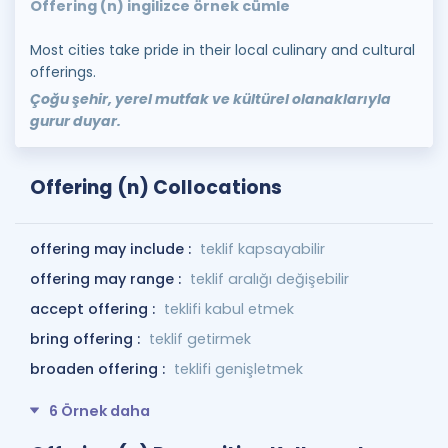
Offering (n) ingilizce örnek cümle
Most cities take pride in their local culinary and cultural
offerings.
Çoğu şehir, yerel mutfak ve kültürel olanaklarıyla
gurur duyar.
Offering (n) Collocations
offering may include :
teklif kapsayabilir
offering may range :
teklif aralığı değişebilir
accept offering :
teklifi kabul etmek
bring offering :
teklif getirmek
broaden offering :
teklifi genişletmek
6 Örnek daha