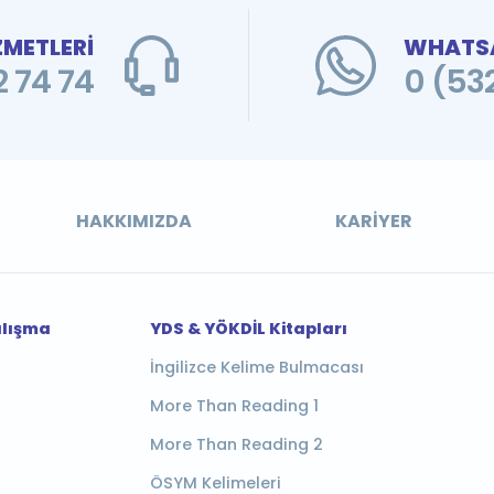
ZMETLERİ
WHATSA
 74 74
0 (53
HAKKIMIZDA
KARIYER
alışma
YDS & YÖKDİL Kitapları
İngilizce Kelime Bulmacası
More Than Reading 1
More Than Reading 2
ÖSYM Kelimeleri