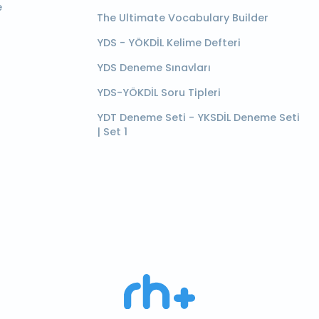
e
The Ultimate Vocabulary Builder
YDS - YÖKDİL Kelime Defteri
YDS Deneme Sınavları
YDS-YÖKDİL Soru Tipleri
YDT Deneme Seti - YKSDİL Deneme Seti
| Set 1