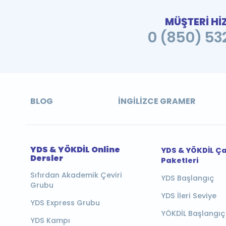
MÜŞTERİ Hİ
0 (850) 532
BLOG
İNGILIZCE GRAMER
YDS & YÖKDİL Online
YDS & YÖKDİL Ç
Dersler
Paketleri
Sıfırdan Akademik Çeviri
YDS Başlangıç
Grubu
YDS İleri Seviye
YDS Express Grubu
YÖKDİL Başlangıç
YDS Kampı