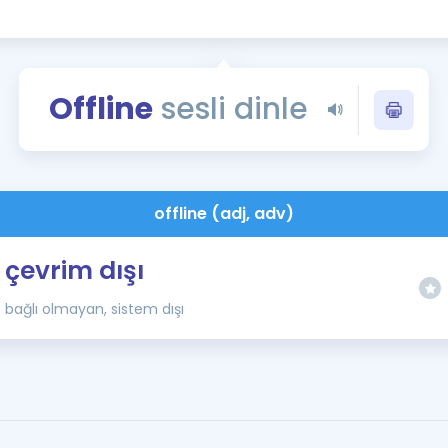
Kampanyalar
Eğitim ve Kitaplar
Blog
Offline
sesli dinle
YDS - YÖKDİL Tüm S
İngilizce Gram
İngilizce Gramer
offline (adj, adv)
çevrim dışı
bağlı olmayan, sistem dışı