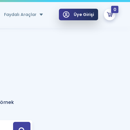
0
Faydalı Araçlar
Üye Girişi
klar
n Ücretsiz Kaynaklar
 için Özel Sözlük
Sepetin Şu An Boş.
ma
uan Hesaplama Aracı
i Hoca ile seni sınava hazırlayacak onlarca eğitim seni bekliyor!
Şifremi Hatırlamıyorum
GİRİŞ YAP
 örnek
azırlananlar için Öneriler
kvimi
ÜYE DEĞİLİM
arı Tek Takvimde