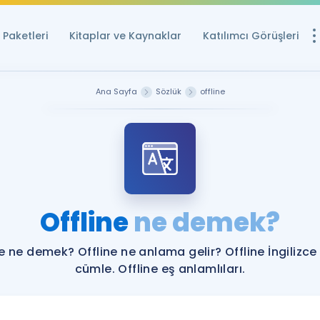
Paketleri
Kitaplar ve Kaynaklar
Katılımcı Görüşleri
Ücretsiz Kayna
Ana Sayfa
Sözlük
offline
YDS ve YÖKDİL içi
Sözlük
İngilizce Sınavları
Puan Hesapla
Offline
ne demek?
YDS ve YÖKDİL P
Remz
Rehberlik Aracı
ne ne demek? Offline ne anlama gelir? Offline İngilizce
YDS ve YÖKDİL'e H
cümle. Offline eş anlamlıları.
ÖSYM Sınav Ta
Tüm ÖSYM Sınavl