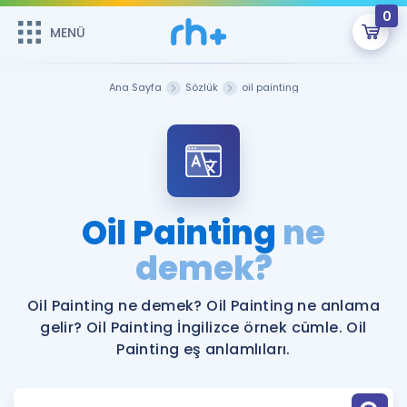
0
MENÜ
MENÜ
Üye Girişi
Ana Sayfa
Sözlük
oil painting
Online Dersler
Sepetin Şu An Boş.
Çalışma Paketleri
Remzi Hoca ile seni sınava hazırlayacak onlarca eğitim seni
bekliyor!
Kitaplar ve Kaynaklar
GİRİŞ YAP
Oil Painting
ne
Katılımcı Görüşleri
demek?
Şifremi Hatırlamıyorum
ÜYE DEĞİLİM
Faydalı Araçlar
Oil Painting ne demek? Oil Painting ne anlama
gelir? Oil Painting İngilizce örnek cümle. Oil
Ücretsiz Kaynaklar
Blog
İngilizce Gramer
Painting eş anlamlıları.
Hakkımızda
Kariyer
Sözlük
Soru & Cevap
İletişim