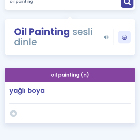
Puan Hesaplama
Rehberlik Aracı
Oil Painting
sesli
ÖSYM Sınav Takvimi
dinle
Kampanyalar
Blog
oil painting (n)
İngilizce Gramer
yağlı boya