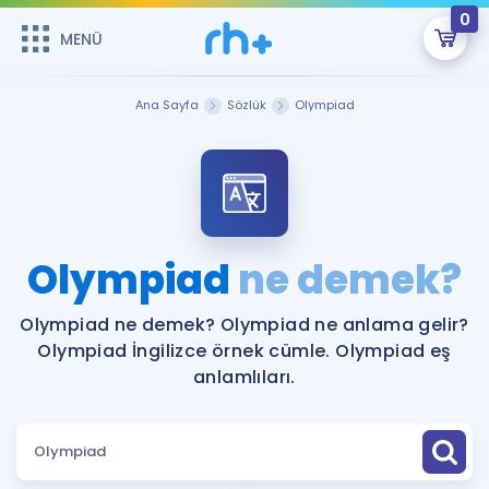
0
MENÜ
MENÜ
Üye Girişi
Ana Sayfa
Sözlük
Olympiad
Online Dersler
Sepetin Şu An Boş.
Çalışma Paketleri
Remzi Hoca ile seni sınava hazırlayacak onlarca eğitim seni
bekliyor!
Kitaplar ve Kaynaklar
GİRİŞ YAP
Olympiad
ne demek?
Katılımcı Görüşleri
Şifremi Hatırlamıyorum
Olympiad ne demek? Olympiad ne anlama gelir?
Olympiad İngilizce örnek cümle. Olympiad eş
ÜYE DEĞİLİM
Faydalı Araçlar
anlamlıları.
Ücretsiz Kaynaklar
Blog
İngilizce Gramer
Hakkımızda
Kariyer
Sözlük
Soru & Cevap
İletişim