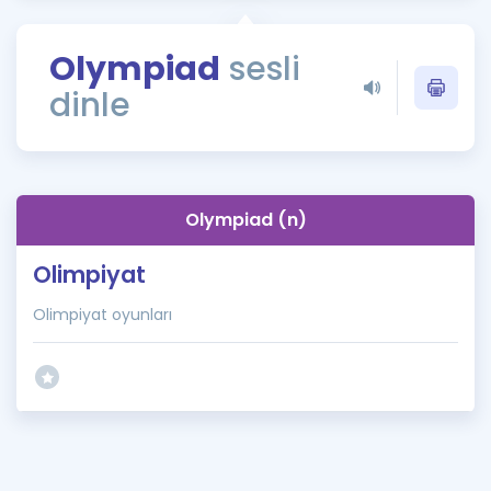
Puan Hesaplama
Olympiad
sesli
Rehberlik Aracı
dinle
ÖSYM Sınav Takvimi
Kampanyalar
Blog
Olympiad (n)
İngilizce Gramer
Olimpiyat
Olimpiyat oyunları