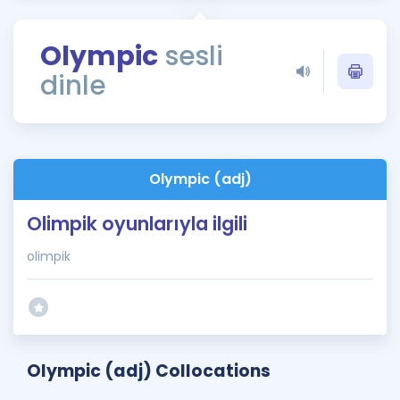
Puan Hesaplama
Olympic
sesli
Rehberlik Aracı
dinle
ÖSYM Sınav Takvimi
Kampanyalar
Blog
Olympic (adj)
İngilizce Gramer
Olimpik oyunlarıyla ilgili
olimpik
Olympic (adj) Collocations