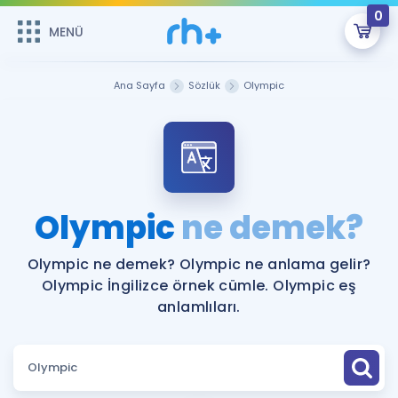
0
MENÜ
MENÜ
Üye Girişi
Ana Sayfa
Sözlük
Olympic
Online Dersler
Sepetin Şu An Boş.
Çalışma Paketleri
Remzi Hoca ile seni sınava hazırlayacak onlarca eğitim seni
bekliyor!
Kitaplar ve Kaynaklar
GİRİŞ YAP
Olympic
ne demek?
Katılımcı Görüşleri
Şifremi Hatırlamıyorum
Olympic ne demek? Olympic ne anlama gelir?
Olympic İngilizce örnek cümle. Olympic eş
ÜYE DEĞİLİM
Faydalı Araçlar
anlamlıları.
Ücretsiz Kaynaklar
Blog
İngilizce Gramer
Hakkımızda
Kariyer
Sözlük
Soru & Cevap
İletişim