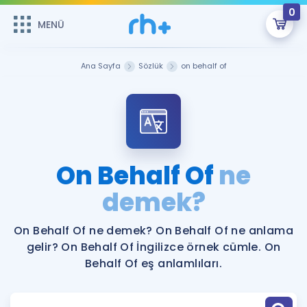
0
MENÜ
MENÜ
Üye Girişi
Ana Sayfa
Sözlük
on behalf of
Online Dersler
Sepetin Şu An Boş.
Çalışma Paketleri
Remzi Hoca ile seni sınava hazırlayacak onlarca eğitim seni
bekliyor!
Kitaplar ve Kaynaklar
GİRİŞ YAP
On Behalf Of
ne
Katılımcı Görüşleri
demek?
Şifremi Hatırlamıyorum
ÜYE DEĞİLİM
Faydalı Araçlar
On Behalf Of ne demek? On Behalf Of ne anlama
gelir? On Behalf Of İngilizce örnek cümle. On
Ücretsiz Kaynaklar
Blog
İngilizce Gramer
Behalf Of eş anlamlıları.
Hakkımızda
Kariyer
Sözlük
Soru & Cevap
İletişim