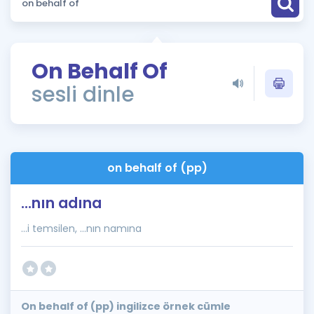
Puan Hesaplama
Rehberlik Aracı
On Behalf Of
ÖSYM Sınav Takvimi
sesli dinle
Kampanyalar
Blog
on behalf of (pp)
İngilizce Gramer
...nın adına
...i temsilen, ...nın namına
On behalf of (pp) ingilizce örnek cümle