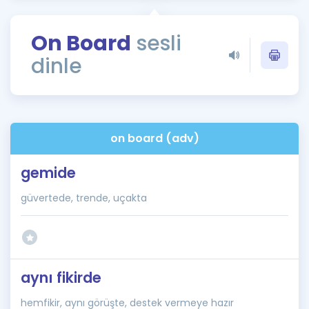
Puan Hesaplama
On Board
sesli
Rehberlik Aracı
dinle
ÖSYM Sınav Takvimi
Kampanyalar
Blog
on board (adv)
İngilizce Gramer
gemide
güvertede, trende, uçakta
aynı fikirde
hemfikir, aynı görüşte, destek vermeye hazır