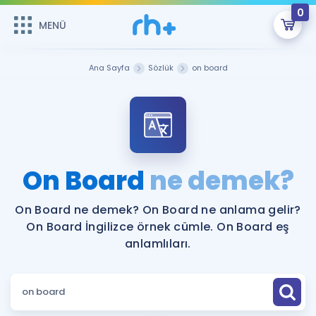
0
MENÜ
MENÜ
Üye Girişi
Ana Sayfa
Sözlük
on board
Online Dersler
Sepetin Şu An Boş.
Çalışma Paketleri
Remzi Hoca ile seni sınava hazırlayacak onlarca eğitim seni
bekliyor!
Kitaplar ve Kaynaklar
GİRİŞ YAP
On Board
ne demek?
Katılımcı Görüşleri
Şifremi Hatırlamıyorum
On Board ne demek? On Board ne anlama gelir?
On Board İngilizce örnek cümle. On Board eş
ÜYE DEĞİLİM
Faydalı Araçlar
anlamlıları.
Ücretsiz Kaynaklar
Blog
İngilizce Gramer
Hakkımızda
Kariyer
Sözlük
Soru & Cevap
İletişim