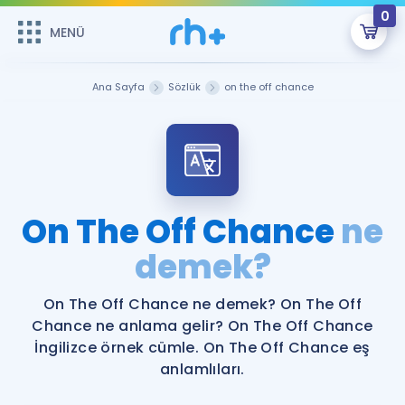
0
MENÜ
MENÜ
Üye Girişi
Ana Sayfa
Sözlük
on the off chance
Online Dersler
Sepetin Şu An Boş.
Çalışma Paketleri
Remzi Hoca ile seni sınava hazırlayacak onlarca eğitim seni
bekliyor!
Kitaplar ve Kaynaklar
GİRİŞ YAP
On The Off Chance
ne
Katılımcı Görüşleri
demek?
Şifremi Hatırlamıyorum
ÜYE DEĞİLİM
Faydalı Araçlar
On The Off Chance ne demek? On The Off
Chance ne anlama gelir? On The Off Chance
Ücretsiz Kaynaklar
Blog
İngilizce Gramer
İngilizce örnek cümle. On The Off Chance eş
anlamlıları.
Hakkımızda
Kariyer
Sözlük
Soru & Cevap
İletişim