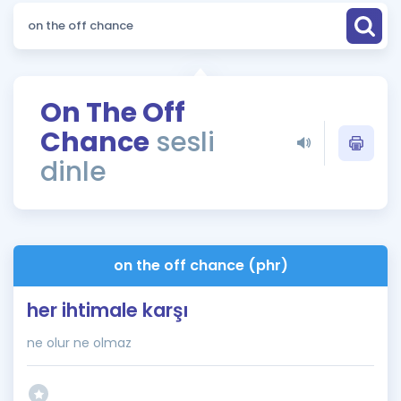
Puan Hesaplama
Rehberlik Aracı
ÖSYM Sınav Takvimi
On The Off
Chance
sesli
Kampanyalar
dinle
Blog
İngilizce Gramer
on the off chance (phr)
her ihtimale karşı
ne olur ne olmaz