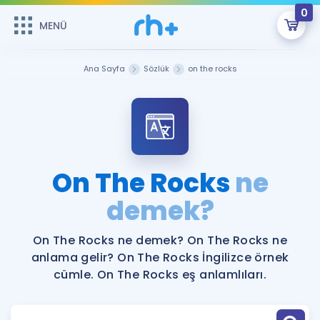
0
MENÜ
MENÜ
Üye Girişi
Ana Sayfa
Sözlük
on the rocks
Online Dersler
Sepetin Şu An Boş.
Çalışma Paketleri
Remzi Hoca ile seni sınava hazırlayacak onlarca eğitim seni
bekliyor!
Kitaplar ve Kaynaklar
GİRİŞ YAP
On The Rocks
ne
Katılımcı Görüşleri
demek?
Şifremi Hatırlamıyorum
ÜYE DEĞİLİM
Faydalı Araçlar
On The Rocks ne demek? On The Rocks ne
anlama gelir? On The Rocks İngilizce örnek
Ücretsiz Kaynaklar
Blog
İngilizce Gramer
cümle. On The Rocks eş anlamlıları.
Hakkımızda
Kariyer
Sözlük
Soru & Cevap
İletişim