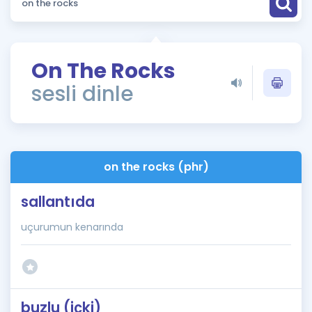
Puan Hesaplama
Rehberlik Aracı
On The Rocks
ÖSYM Sınav Takvimi
sesli dinle
Kampanyalar
Blog
on the rocks (phr)
İngilizce Gramer
sallantıda
uçurumun kenarında
buzlu (içki)