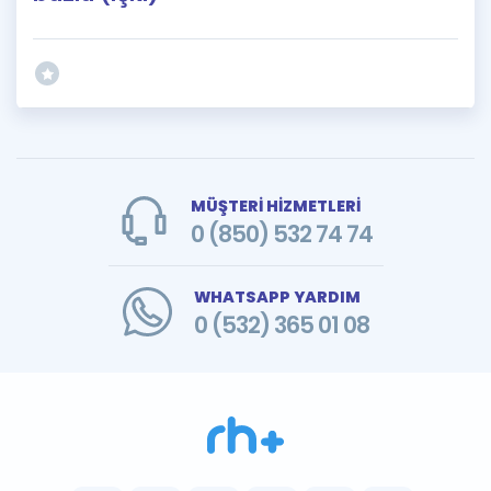
MÜŞTERİ HİZMETLERİ
0 (850) 532 74 74
WHATSAPP YARDIM
0 (532) 365 01 08