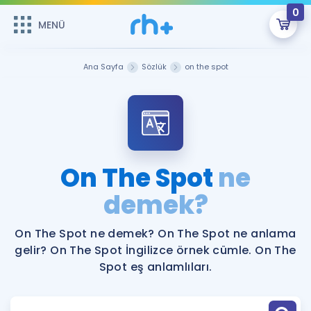
0
MENÜ
MENÜ
Üye Girişi
Ana Sayfa
Sözlük
on the spot
Online Dersler
Sepetin Şu An Boş.
Çalışma Paketleri
Remzi Hoca ile seni sınava hazırlayacak onlarca eğitim seni
bekliyor!
Kitaplar ve Kaynaklar
GİRİŞ YAP
On The Spot
ne
Katılımcı Görüşleri
demek?
Şifremi Hatırlamıyorum
ÜYE DEĞİLİM
Faydalı Araçlar
On The Spot ne demek? On The Spot ne anlama
gelir? On The Spot İngilizce örnek cümle. On The
Ücretsiz Kaynaklar
Blog
İngilizce Gramer
Spot eş anlamlıları.
Hakkımızda
Kariyer
Sözlük
Soru & Cevap
İletişim