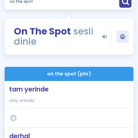
Puan Hesaplama
Rehberlik Aracı
On The Spot
sesli
ÖSYM Sınav Takvimi
dinle
Kampanyalar
Blog
on the spot (phr)
İngilizce Gramer
tam yerinde
olay anında
derhal