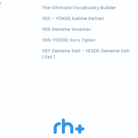
e
The Ultimate Vocabulary Builder
YDS - YÖKDİL Kelime Defteri
YDS Deneme Sınavları
YDS-YÖKDİL Soru Tipleri
YDT Deneme Seti - YKSDİL Deneme Seti
| Set 1