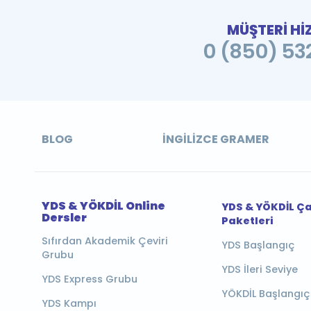
MÜŞTERİ Hİ
0 (850) 532
BLOG
İNGILIZCE GRAMER
YDS & YÖKDİL Online
YDS & YÖKDİL Ç
Dersler
Paketleri
Sıfırdan Akademik Çeviri
YDS Başlangıç
Grubu
YDS İleri Seviye
YDS Express Grubu
YÖKDİL Başlangıç
YDS Kampı