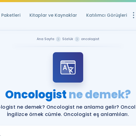
Paketleri
Kitaplar ve Kaynaklar
Katılımcı Görüşleri
Ücretsiz Kayna
Ana Sayfa
Sözlük
oncologist
YDS ve YÖKDİL içi
Sözlük
İngilizce Sınavları
Puan Hesapla
Oncologist
ne demek?
YDS ve YÖKDİL P
Remz
Rehberlik Aracı
logist ne demek? Oncologist ne anlama gelir? Oncol
YDS ve YÖKDİL'e H
İngilizce örnek cümle. Oncologist eş anlamlıları.
ÖSYM Sınav Ta
Tüm ÖSYM Sınavl