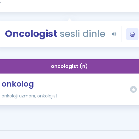
Kampanyalar
Eğitim ve Kitaplar
Blog
Oncologist
sesli dinle
YDS - YÖKDİL Tüm S
İngilizce Gram
İngilizce Gramer
oncologist (n)
onkolog
onkoloji uzmanı, onkolojist