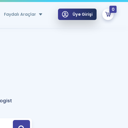
0
Faydalı Araçlar
Üye Girişi
klar
n Ücretsiz Kaynaklar
 için Özel Sözlük
Sepetin Şu An Boş.
ma
uan Hesaplama Aracı
i Hoca ile seni sınava hazırlayacak onlarca eğitim seni bekliyor!
Şifremi Hatırlamıyorum
GİRİŞ YAP
ogist
azırlananlar için Öneriler
kvimi
ÜYE DEĞİLİM
arı Tek Takvimde