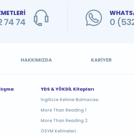
ZMETLERİ
WHATSA
 74 74
0 (53
HAKKIMIZDA
KARIYER
alışma
YDS & YÖKDİL Kitapları
İngilizce Kelime Bulmacası
More Than Reading 1
More Than Reading 2
ÖSYM Kelimeleri