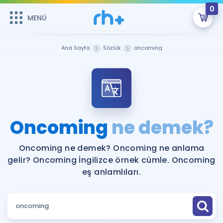
0
MENÜ
MENÜ
Üye Girişi
Ana Sayfa
Sözlük
oncoming
Online Dersler
Sepetin Şu An Boş.
Çalışma Paketleri
Remzi Hoca ile seni sınava hazırlayacak onlarca eğitim seni
bekliyor!
Kitaplar ve Kaynaklar
GİRİŞ YAP
Oncoming
ne demek?
Katılımcı Görüşleri
Şifremi Hatırlamıyorum
Oncoming ne demek? Oncoming ne anlama
gelir? Oncoming İngilizce örnek cümle. Oncoming
ÜYE DEĞİLİM
Faydalı Araçlar
eş anlamlıları.
Ücretsiz Kaynaklar
Blog
İngilizce Gramer
Hakkımızda
Kariyer
Sözlük
Soru & Cevap
İletişim