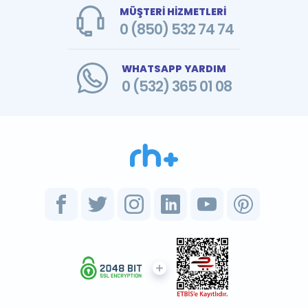
MÜŞTERİ HİZMETLERİ
0 (850) 532 74 74
WHATSAPP YARDIM
0 (532) 365 01 08