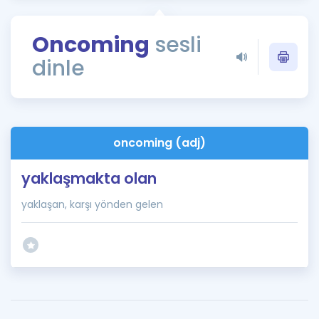
Puan Hesaplama
Oncoming
sesli
Rehberlik Aracı
dinle
ÖSYM Sınav Takvimi
Kampanyalar
Blog
oncoming (adj)
İngilizce Gramer
yaklaşmakta olan
yaklaşan, karşı yönden gelen