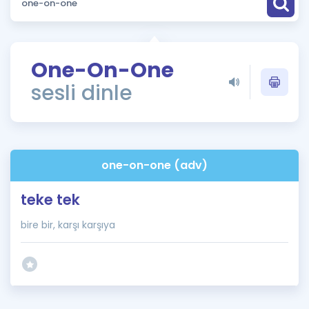
Puan Hesaplama
Rehberlik Aracı
One-On-One
ÖSYM Sınav Takvimi
sesli dinle
Kampanyalar
Blog
one-on-one (adv)
İngilizce Gramer
teke tek
bire bir, karşı karşıya