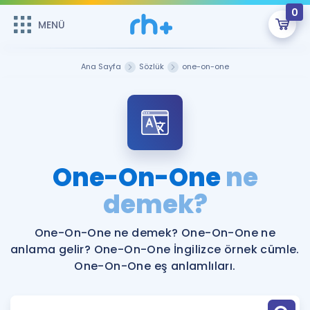
0
MENÜ
MENÜ
Üye Girişi
Ana Sayfa
Sözlük
one-on-one
Online Dersler
Sepetin Şu An Boş.
Çalışma Paketleri
Remzi Hoca ile seni sınava hazırlayacak onlarca eğitim seni
bekliyor!
Kitaplar ve Kaynaklar
GİRİŞ YAP
One-On-One
ne
Katılımcı Görüşleri
demek?
Şifremi Hatırlamıyorum
ÜYE DEĞİLİM
Faydalı Araçlar
One-On-One ne demek? One-On-One ne
anlama gelir? One-On-One İngilizce örnek cümle.
Ücretsiz Kaynaklar
Blog
İngilizce Gramer
One-On-One eş anlamlıları.
Hakkımızda
Kariyer
Sözlük
Soru & Cevap
İletişim