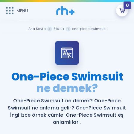
0
MENÜ
MENÜ
Üye Girişi
Ana Sayfa
Sözlük
one-piece swimsuit
Online Dersler
Sepetin Şu An Boş.
Çalışma Paketleri
Remzi Hoca ile seni sınava hazırlayacak onlarca eğitim seni
bekliyor!
Kitaplar ve Kaynaklar
GİRİŞ YAP
One-Piece Swimsuit
Katılımcı Görüşleri
ne demek?
Şifremi Hatırlamıyorum
ÜYE DEĞİLİM
Faydalı Araçlar
One-Piece Swimsuit ne demek? One-Piece
Swimsuit ne anlama gelir? One-Piece Swimsuit
Ücretsiz Kaynaklar
Blog
İngilizce Gramer
İngilizce örnek cümle. One-Piece Swimsuit eş
anlamlıları.
Hakkımızda
Kariyer
Sözlük
Soru & Cevap
İletişim