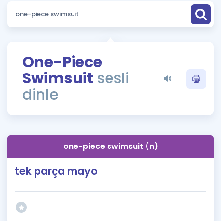
Puan Hesaplama
Rehberlik Aracı
ÖSYM Sınav Takvimi
One-Piece
Swimsuit
sesli
Kampanyalar
dinle
Blog
İngilizce Gramer
one-piece swimsuit (n)
tek parça mayo