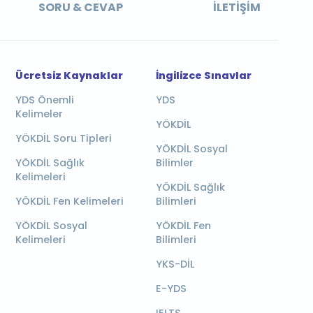
SORU & CEVAP
İLETIŞIM
Ücretsiz Kaynaklar
İngilizce Sınavlar
YDS Önemli
YDS
Kelimeler
YÖKDİL
YÖKDİL Soru Tipleri
YÖKDİL Sosyal
YÖKDİL Sağlık
Bilimler
Kelimeleri
YÖKDİL Sağlık
YÖKDİL Fen Kelimeleri
Bilimleri
YÖKDİL Sosyal
YÖKDİL Fen
Kelimeleri
Bilimleri
YKS-DİL
E-YDS
IELTS