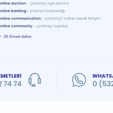
online auction :
çevrimiçi açık artırma
online banking :
internet bankacılığı
online communication :
çevrimiçi/ online olarak iletişim
online community :
çevrimiçi topluluk
25 Örnek daha
ZMETLERİ
WHATSA
 74 74
0 (53