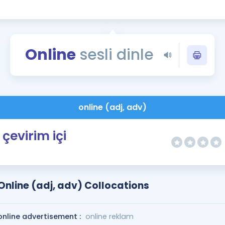
Kampanyalar
Eğitim ve Kitaplar
Blog
Online
sesli dinle
YDS - YÖKDİL Tüm S
İngilizce Gram
İngilizce Gramer
online (adj, adv)
çevirim içi
Online (adj, adv) Collocations
online advertisement :
online reklam