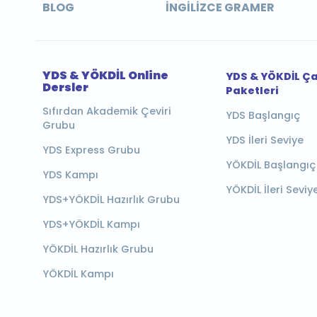
BLOG
İNGILIZCE GRAMER
YDS & YÖKDİL Online
YDS & YÖKDİL Ç
Dersler
Paketleri
Sıfırdan Akademik Çeviri
YDS Başlangıç
Grubu
YDS İleri Seviye
YDS Express Grubu
YÖKDİL Başlangıç
YDS Kampı
YÖKDİL İleri Seviy
YDS+YÖKDİL Hazırlık Grubu
YDS+YÖKDİL Kampı
YÖKDİL Hazırlık Grubu
YÖKDİL Kampı