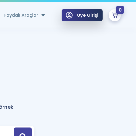
0
Faydalı Araçlar
Üye Girişi
klar
n Ücretsiz Kaynaklar
 için Özel Sözlük
Sepetin Şu An Boş.
ma
uan Hesaplama Aracı
i Hoca ile seni sınava hazırlayacak onlarca eğitim seni bekliyor!
Şifremi Hatırlamıyorum
GİRİŞ YAP
 örnek
azırlananlar için Öneriler
kvimi
ÜYE DEĞİLİM
arı Tek Takvimde