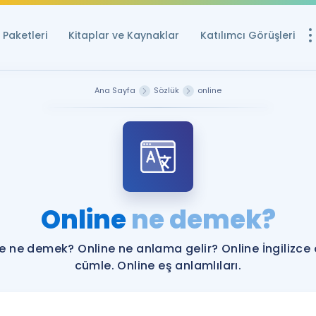
Paketleri
Kitaplar ve Kaynaklar
Katılımcı Görüşleri
Ücretsiz Kayna
Ana Sayfa
Sözlük
online
YDS ve YÖKDİL içi
Sözlük
İngilizce Sınavları
Puan Hesapla
Online
ne demek?
YDS ve YÖKDİL P
Remz
Rehberlik Aracı
e ne demek? Online ne anlama gelir? Online İngilizce
YDS ve YÖKDİL'e H
cümle. Online eş anlamlıları.
ÖSYM Sınav Ta
Tüm ÖSYM Sınavl