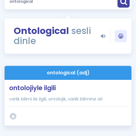
Puan Hesaplama
Rehberlik Aracı
Ontological
sesli
ÖSYM Sınav Takvimi
dinle
Kampanyalar
Blog
ontological (adj)
İngilizce Gramer
ontolojiyle ilgili
varlık bilimi ile ilgili, ontolojik, varlık bilimine ait