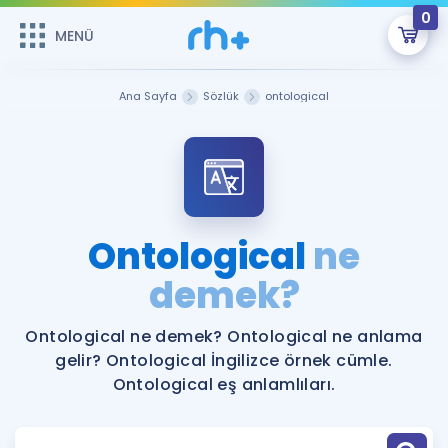
0
MENÜ
MENÜ
Üye Girişi
Ana Sayfa
Sözlük
ontological
Online Dersler
Sepetin Şu An Boş.
Çalışma Paketleri
Remzi Hoca ile seni sınava hazırlayacak onlarca eğitim seni
bekliyor!
Kitaplar ve Kaynaklar
GİRİŞ YAP
Ontological
ne
Katılımcı Görüşleri
demek?
Şifremi Hatırlamıyorum
ÜYE DEĞİLİM
Faydalı Araçlar
Ontological ne demek? Ontological ne anlama
gelir? Ontological İngilizce örnek cümle.
Ücretsiz Kaynaklar
Blog
İngilizce Gramer
Ontological eş anlamlıları.
Hakkımızda
Kariyer
Sözlük
Soru & Cevap
İletişim