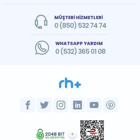
MÜŞTERİ HİZMETLERİ
0 (850) 532 74 74
WHATSAPP YARDIM
0 (532) 365 01 08