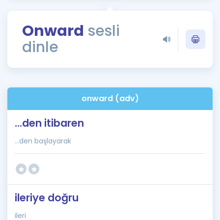
Puan Hesaplama
Onward
sesli
Rehberlik Aracı
dinle
ÖSYM Sınav Takvimi
Kampanyalar
Blog
onward (adv)
İngilizce Gramer
...den itibaren
...den başlayarak
ileriye doğru
ileri