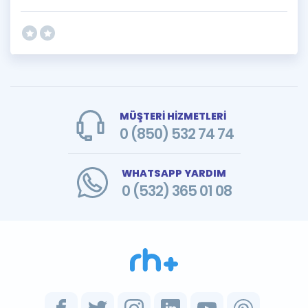
MÜŞTERİ HİZMETLERİ
0 (850) 532 74 74
WHATSAPP YARDIM
0 (532) 365 01 08