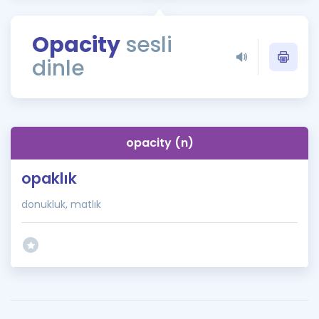
Puan Hesaplama
Opacity
sesli
Rehberlik Aracı
dinle
ÖSYM Sınav Takvimi
Kampanyalar
Blog
opacity (n)
İngilizce Gramer
opaklık
donukluk, matlık