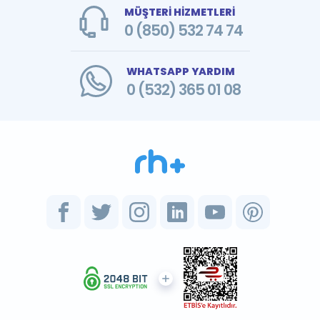
MÜŞTERİ HİZMETLERİ
0 (850) 532 74 74
WHATSAPP YARDIM
0 (532) 365 01 08