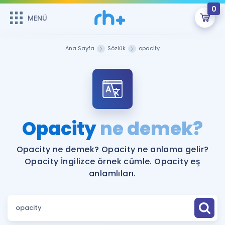
0
MENÜ
MENÜ
Üye Girişi
Ana Sayfa
Sözlük
opacity
Online Dersler
Sepetin Şu An Boş.
Çalışma Paketleri
Remzi Hoca ile seni sınava hazırlayacak onlarca eğitim seni
bekliyor!
Kitaplar ve Kaynaklar
GİRİŞ YAP
Opacity
ne demek?
Katılımcı Görüşleri
Şifremi Hatırlamıyorum
Opacity ne demek? Opacity ne anlama gelir?
Opacity İngilizce örnek cümle. Opacity eş
ÜYE DEĞİLİM
Faydalı Araçlar
anlamlıları.
Ücretsiz Kaynaklar
Blog
İngilizce Gramer
Hakkımızda
Kariyer
Sözlük
Soru & Cevap
İletişim