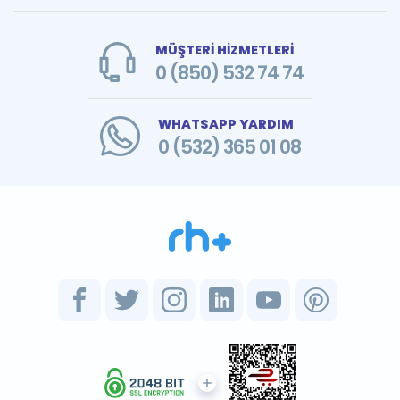
MÜŞTERİ HİZMETLERİ
0 (850) 532 74 74
WHATSAPP YARDIM
0 (532) 365 01 08