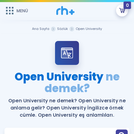
0
MENÜ
MENÜ
Üye Girişi
Ana Sayfa
Sözlük
Open University
Online Dersler
Sepetin Şu An Boş.
Çalışma Paketleri
Remzi Hoca ile seni sınava hazırlayacak onlarca eğitim seni
bekliyor!
Kitaplar ve Kaynaklar
GİRİŞ YAP
Open University
ne
Katılımcı Görüşleri
demek?
Şifremi Hatırlamıyorum
ÜYE DEĞİLİM
Faydalı Araçlar
Open University ne demek? Open University ne
anlama gelir? Open University İngilizce örnek
Ücretsiz Kaynaklar
Blog
İngilizce Gramer
cümle. Open University eş anlamlıları.
Hakkımızda
Kariyer
Sözlük
Soru & Cevap
İletişim