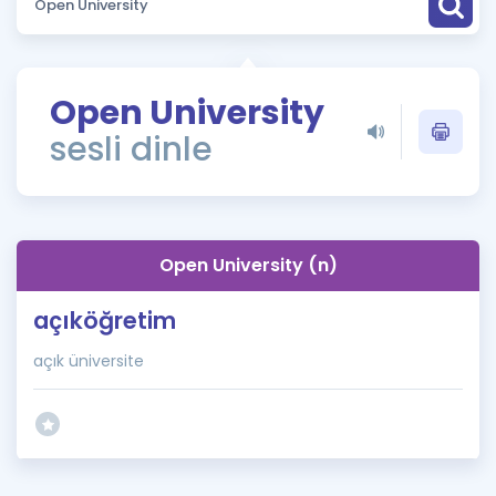
Puan Hesaplama
Rehberlik Aracı
Open University
ÖSYM Sınav Takvimi
sesli dinle
Kampanyalar
Blog
Open University (n)
İngilizce Gramer
açıköğretim
açık üniversite