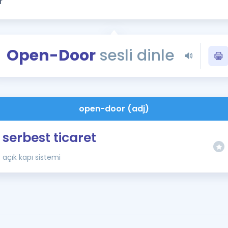
Kampanyalar
Eğitim ve Kitaplar
Blog
Open-Door
sesli dinle
YDS - YÖKDİL Tüm S
İngilizce Gram
İngilizce Gramer
open-door (adj)
serbest ticaret
açık kapı sistemi