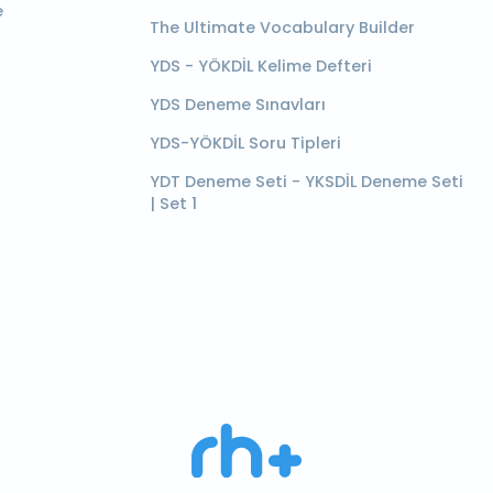
e
The Ultimate Vocabulary Builder
YDS - YÖKDİL Kelime Defteri
YDS Deneme Sınavları
YDS-YÖKDİL Soru Tipleri
YDT Deneme Seti - YKSDİL Deneme Seti
| Set 1