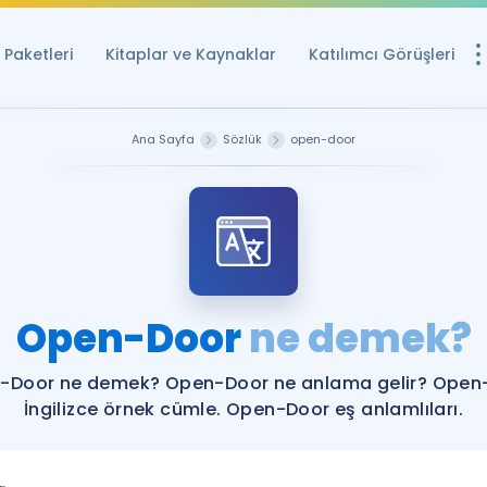
Paketleri
Kitaplar ve Kaynaklar
Katılımcı Görüşleri
Ücretsiz Kayna
Ana Sayfa
Sözlük
open-door
YDS ve YÖKDİL içi
Sözlük
İngilizce Sınavları
Puan Hesapla
Open-Door
ne demek?
YDS ve YÖKDİL P
Remz
Rehberlik Aracı
-Door ne demek? Open-Door ne anlama gelir? Open
YDS ve YÖKDİL'e H
İngilizce örnek cümle. Open-Door eş anlamlıları.
ÖSYM Sınav Ta
Tüm ÖSYM Sınavl