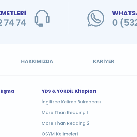
ZMETLERİ
WHATSA
 74 74
0 (53
HAKKIMIZDA
KARIYER
alışma
YDS & YÖKDİL Kitapları
İngilizce Kelime Bulmacası
More Than Reading 1
More Than Reading 2
ÖSYM Kelimeleri