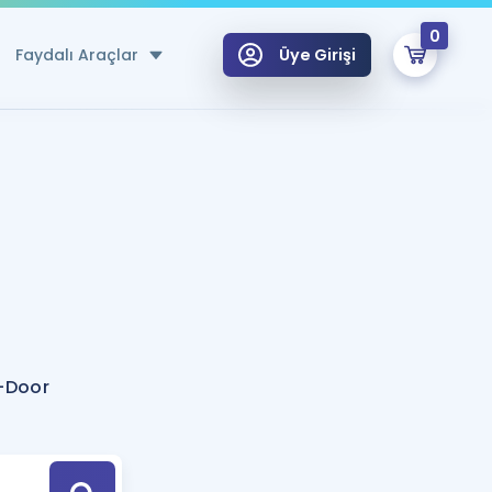
0
Faydalı Araçlar
Üye Girişi
klar
n Ücretsiz Kaynaklar
 için Özel Sözlük
Sepetin Şu An Boş.
ma
uan Hesaplama Aracı
i Hoca ile seni sınava hazırlayacak onlarca eğitim seni bekliyor!
Şifremi Hatırlamıyorum
GİRİŞ YAP
-Door
azırlananlar için Öneriler
kvimi
ÜYE DEĞİLİM
arı Tek Takvimde