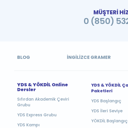
MÜŞTERİ Hİ
0 (850) 532
BLOG
İNGILIZCE GRAMER
YDS & YÖKDİL Online
YDS & YÖKDİL Ç
Dersler
Paketleri
Sıfırdan Akademik Çeviri
YDS Başlangıç
Grubu
YDS İleri Seviye
YDS Express Grubu
YÖKDİL Başlangıç
YDS Kampı