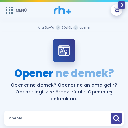
0
MENÜ
MENÜ
Üye Girişi
Ana Sayfa
Sözlük
opener
Online Dersler
Sepetin Şu An Boş.
Çalışma Paketleri
Remzi Hoca ile seni sınava hazırlayacak onlarca eğitim seni
bekliyor!
Kitaplar ve Kaynaklar
GİRİŞ YAP
Opener
ne demek?
Katılımcı Görüşleri
Şifremi Hatırlamıyorum
Opener ne demek? Opener ne anlama gelir?
Opener İngilizce örnek cümle. Opener eş
ÜYE DEĞİLİM
Faydalı Araçlar
anlamlıları.
Ücretsiz Kaynaklar
Blog
İngilizce Gramer
Hakkımızda
Kariyer
Sözlük
Soru & Cevap
İletişim