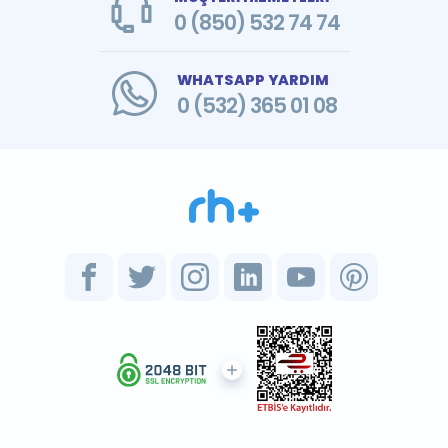
0 (850) 532 74 74
WHATSAPP YARDIM
0 (532) 365 01 08