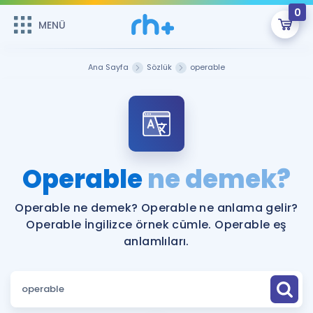
0
MENÜ
MENÜ
Üye Girişi
Ana Sayfa
Sözlük
operable
Online Dersler
Sepetin Şu An Boş.
Çalışma Paketleri
Remzi Hoca ile seni sınava hazırlayacak onlarca eğitim seni
bekliyor!
Kitaplar ve Kaynaklar
GİRİŞ YAP
Operable
ne demek?
Katılımcı Görüşleri
Şifremi Hatırlamıyorum
Operable ne demek? Operable ne anlama gelir?
Operable İngilizce örnek cümle. Operable eş
ÜYE DEĞİLİM
Faydalı Araçlar
anlamlıları.
Ücretsiz Kaynaklar
Blog
İngilizce Gramer
Hakkımızda
Kariyer
Sözlük
Soru & Cevap
İletişim