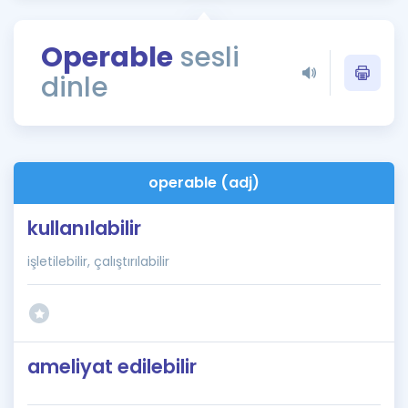
Puan Hesaplama
Operable
sesli
Rehberlik Aracı
dinle
ÖSYM Sınav Takvimi
Kampanyalar
Blog
operable (adj)
İngilizce Gramer
kullanılabilir
işletilebilir, çalıştırılabilir
ameliyat edilebilir