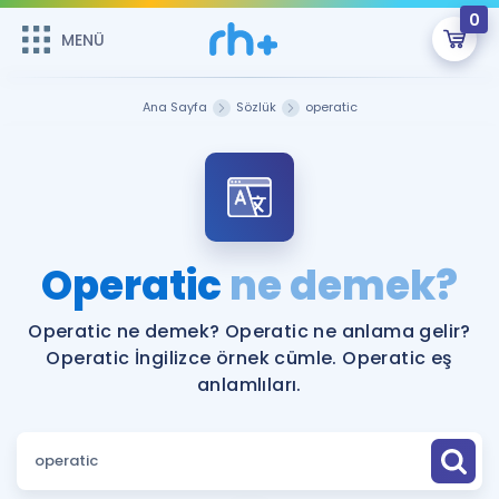
0
MENÜ
MENÜ
Üye Girişi
Ana Sayfa
Sözlük
operatic
Online Dersler
Sepetin Şu An Boş.
Çalışma Paketleri
Remzi Hoca ile seni sınava hazırlayacak onlarca eğitim seni
bekliyor!
Kitaplar ve Kaynaklar
GİRİŞ YAP
Operatic
ne demek?
Katılımcı Görüşleri
Şifremi Hatırlamıyorum
Operatic ne demek? Operatic ne anlama gelir?
Operatic İngilizce örnek cümle. Operatic eş
ÜYE DEĞİLİM
Faydalı Araçlar
anlamlıları.
Ücretsiz Kaynaklar
Blog
İngilizce Gramer
Hakkımızda
Kariyer
Sözlük
Soru & Cevap
İletişim