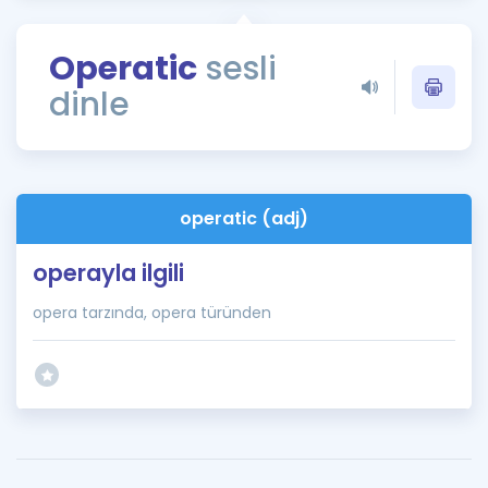
Puan Hesaplama
Operatic
sesli
Rehberlik Aracı
dinle
ÖSYM Sınav Takvimi
Kampanyalar
Blog
operatic (adj)
İngilizce Gramer
operayla ilgili
opera tarzında, opera türünden