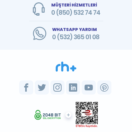
MÜŞTERİ HİZMETLERİ
0 (850) 532 74 74
WHATSAPP YARDIM
0 (532) 365 01 08