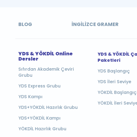
BLOG
İNGILIZCE GRAMER
YDS & YÖKDİL Online
YDS & YÖKDİL Ç
Dersler
Paketleri
Sıfırdan Akademik Çeviri
YDS Başlangıç
Grubu
YDS İleri Seviye
YDS Express Grubu
YÖKDİL Başlangıç
YDS Kampı
YÖKDİL İleri Seviy
YDS+YÖKDİL Hazırlık Grubu
YDS+YÖKDİL Kampı
YÖKDİL Hazırlık Grubu