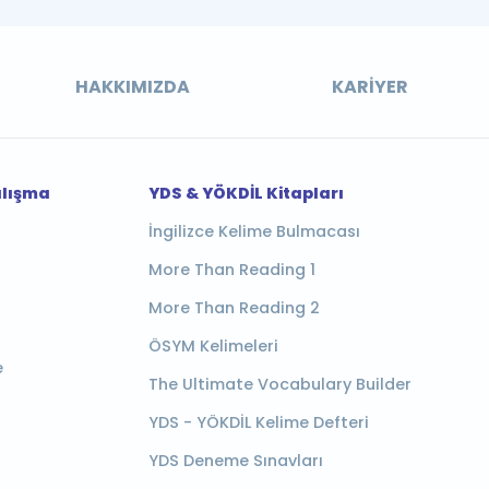
HAKKIMIZDA
KARIYER
alışma
YDS & YÖKDİL Kitapları
İngilizce Kelime Bulmacası
More Than Reading 1
More Than Reading 2
ÖSYM Kelimeleri
e
The Ultimate Vocabulary Builder
YDS - YÖKDİL Kelime Defteri
YDS Deneme Sınavları