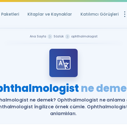
Paketleri
Kitaplar ve Kaynaklar
Katılımcı Görüşleri
Ücretsiz Kayna
Ana Sayfa
Sözlük
ophthalmologist
YDS ve YÖKDİL içi
Sözlük
İngilizce Sınavları
Puan Hesapla
phthalmologist
ne deme
YDS ve YÖKDİL P
Remz
Rehberlik Aracı
halmologist ne demek? Ophthalmologist ne anlama g
YDS ve YÖKDİL'e H
thalmologist İngilizce örnek cümle. Ophthalmologis
anlamlıları.
ÖSYM Sınav Ta
Tüm ÖSYM Sınavl