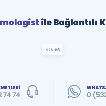
mologist
ile Bağlantılı 
oculist
ZMETLERİ
WHATSA
 74 74
0 (53