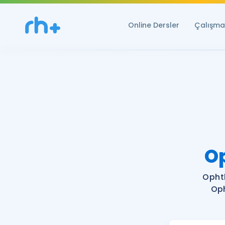
Online Dersler
Çalışma 
O
Opht
Oph