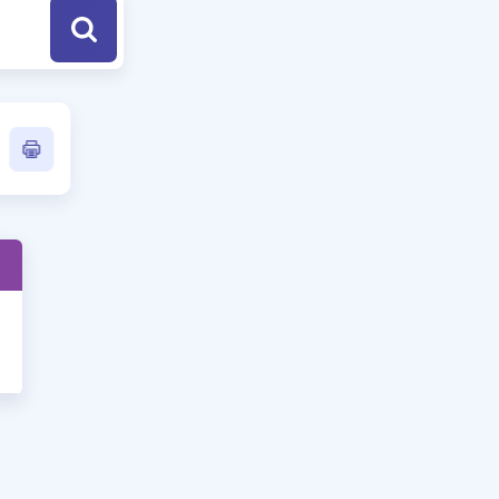
a Özel Fırsatlar
ınavlarla İlgili Haberler
er
 ve Konu Anlatımı