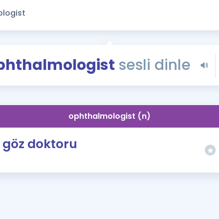
Kampanyalar
Eğitim ve Kitaplar
Blog
YDS - YÖKDİL Tüm S
phthalmologist
sesli dinle
İngilizce Gram
İngilizce Gramer
ophthalmologist (n)
göz doktoru