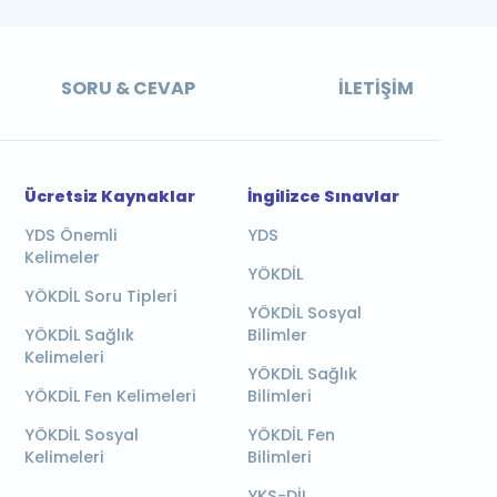
SORU & CEVAP
İLETIŞIM
Ücretsiz Kaynaklar
İngilizce Sınavlar
YDS Önemli
YDS
Kelimeler
YÖKDİL
YÖKDİL Soru Tipleri
YÖKDİL Sosyal
YÖKDİL Sağlık
Bilimler
Kelimeleri
YÖKDİL Sağlık
YÖKDİL Fen Kelimeleri
Bilimleri
YÖKDİL Sosyal
YÖKDİL Fen
Kelimeleri
Bilimleri
YKS-DİL