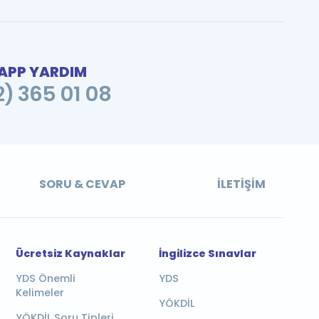
PP YARDIM
2) 365 01 08
SORU & CEVAP
İLETIŞIM
Ücretsiz Kaynaklar
İngilizce Sınavlar
YDS Önemli
YDS
Kelimeler
YÖKDİL
YÖKDİL Soru Tipleri