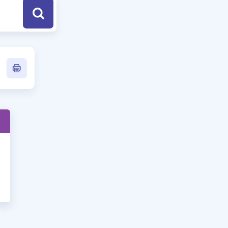
a Özel Fırsatlar
ınavlarla İlgili Haberler
er
 ve Konu Anlatımı