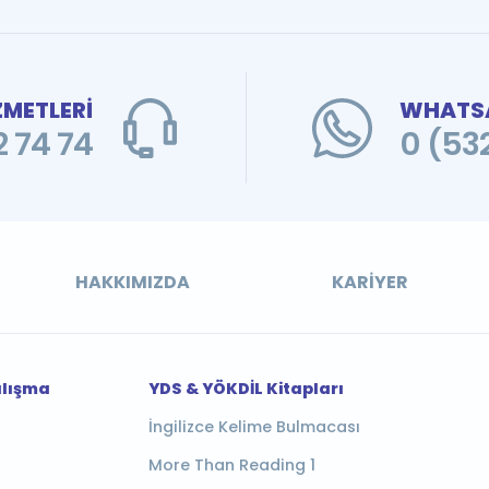
ZMETLERİ
WHATSA
 74 74
0 (53
HAKKIMIZDA
KARIYER
alışma
YDS & YÖKDİL Kitapları
İngilizce Kelime Bulmacası
More Than Reading 1