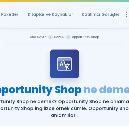
Paketleri
Kitaplar ve Kaynaklar
Katılımcı Görüşleri
Ücretsiz Kayna
Ana Sayfa
Sözlük
opportunity shop
YDS ve YÖKDİL içi
Sözlük
İngilizce Sınavları
Puan Hesapla
portunity Shop
ne dem
YDS ve YÖKDİL P
Remz
Rehberlik Aracı
tunity Shop ne demek? Opportunity Shop ne anlama 
YDS ve YÖKDİL'e H
ortunity Shop İngilizce örnek cümle. Opportunity Sho
anlamlıları.
ÖSYM Sınav Ta
Tüm ÖSYM Sınavl