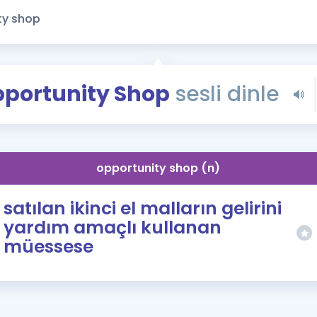
Kampanyalar
Eğitim ve Kitaplar
Blog
YDS - YÖKDİL Tüm S
portunity Shop
sesli dinle
İngilizce Gram
İngilizce Gramer
opportunity shop (n)
satılan ikinci el malların gelirini
yardım amaçlı kullanan
müessese