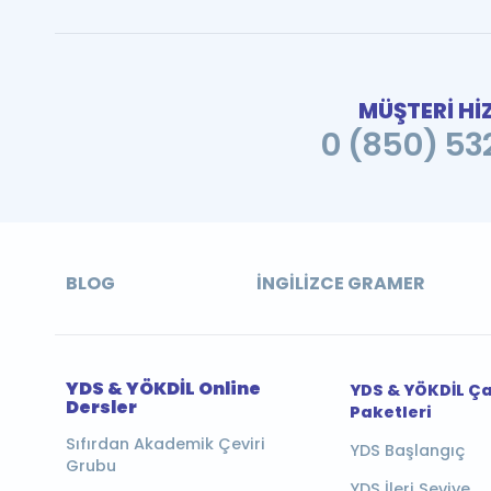
MÜŞTERİ Hİ
0 (850) 532
BLOG
İNGILIZCE GRAMER
YDS & YÖKDİL Online
YDS & YÖKDİL Ç
Dersler
Paketleri
Sıfırdan Akademik Çeviri
YDS Başlangıç
Grubu
YDS İleri Seviye