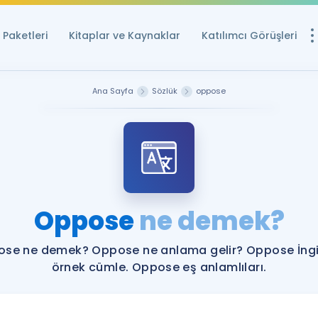
Paketleri
Kitaplar ve Kaynaklar
Katılımcı Görüşleri
Ücretsiz Kayna
Ana Sayfa
Sözlük
oppose
YDS ve YÖKDİL içi
Sözlük
İngilizce Sınavları
Puan Hesapla
Oppose
ne demek?
YDS ve YÖKDİL P
Remz
Rehberlik Aracı
se ne demek? Oppose ne anlama gelir? Oppose İngi
YDS ve YÖKDİL'e H
örnek cümle. Oppose eş anlamlıları.
ÖSYM Sınav Ta
Tüm ÖSYM Sınavl