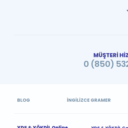
MÜŞTERİ Hİ
0 (850) 532
BLOG
İNGILIZCE GRAMER
YDS & YÖKDİL Online
YDS & YÖKDİL Ç