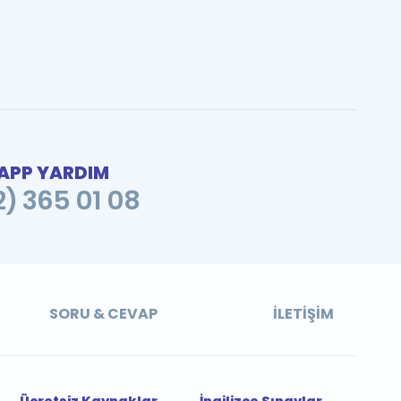
PP YARDIM
2) 365 01 08
SORU & CEVAP
İLETIŞIM
Ücretsiz Kaynaklar
İngilizce Sınavlar