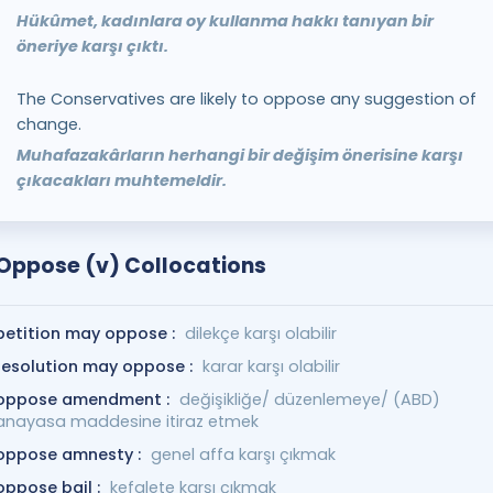
Hükûmet, kadınlara oy kullanma hakkı tanıyan bir
öneriye karşı çıktı.
The Conservatives are likely to oppose any suggestion of
change.
Muhafazakârların herhangi bir değişim önerisine karşı
çıkacakları muhtemeldir.
Oppose (v) Collocations
petition may oppose :
dilekçe karşı olabilir
resolution may oppose :
karar karşı olabilir
oppose amendment :
değişikliğe/ düzenlemeye/ (ABD)
anayasa maddesine itiraz etmek
oppose amnesty :
genel affa karşı çıkmak
oppose bail :
kefalete karşı çıkmak