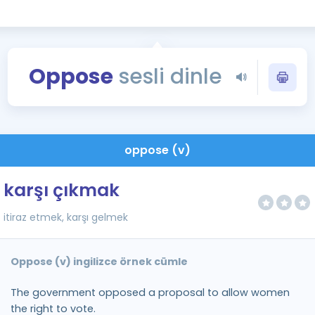
Kampanyalar
Eğitim ve Kitaplar
Blog
Oppose
sesli dinle
YDS - YÖKDİL Tüm S
İngilizce Gram
İngilizce Gramer
oppose (v)
karşı çıkmak
itiraz etmek, karşı gelmek
Oppose (v) ingilizce örnek cümle
The government opposed a proposal to allow women
the right to vote.