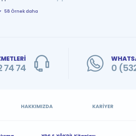
58 Örnek daha
ZMETLERİ
WHATSA
 74 74
0 (53
HAKKIMIZDA
KARIYER
alışma
YDS & YÖKDİL Kitapları