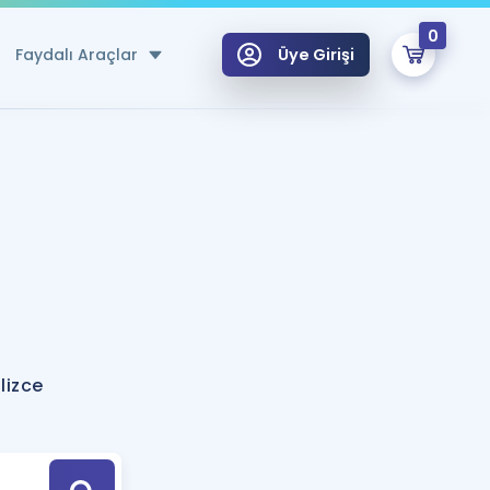
0
Faydalı Araçlar
Üye Girişi
klar
n Ücretsiz Kaynaklar
 için Özel Sözlük
Sepetin Şu An Boş.
ma
uan Hesaplama Aracı
i Hoca ile seni sınava hazırlayacak onlarca eğitim seni bekliyor!
Şifremi Hatırlamıyorum
GİRİŞ YAP
lizce
azırlananlar için Öneriler
kvimi
ÜYE DEĞİLİM
arı Tek Takvimde