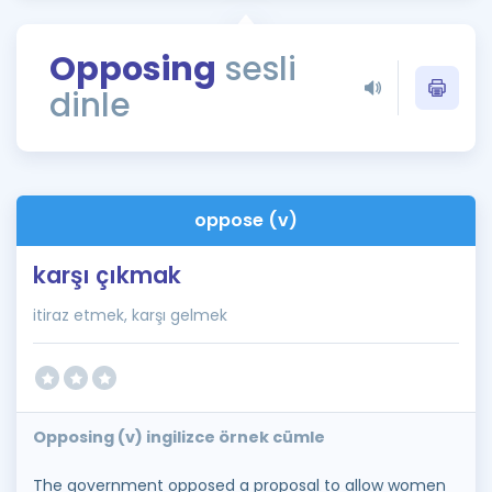
Puan Hesaplama
Opposing
sesli
Rehberlik Aracı
dinle
ÖSYM Sınav Takvimi
Kampanyalar
Blog
oppose (v)
İngilizce Gramer
karşı çıkmak
itiraz etmek, karşı gelmek
Opposing (v) ingilizce örnek cümle
The government opposed a proposal to allow women