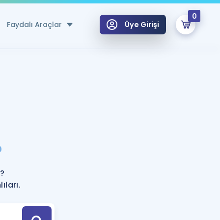
0
Faydalı Araçlar
Üye Girişi
klar
n Ücretsiz Kaynaklar
 için Özel Sözlük
Sepetin Şu An Boş.
ma
?
uan Hesaplama Aracı
i Hoca ile seni sınava hazırlayacak onlarca eğitim seni bekliyor!
Şifremi Hatırlamıyorum
GİRİŞ YAP
r?
azırlananlar için Öneriler
ıları.
kvimi
ÜYE DEĞİLİM
arı Tek Takvimde