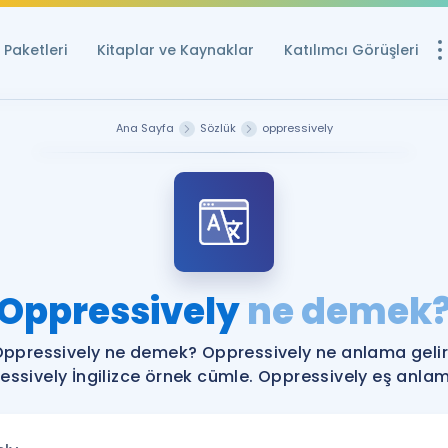
Paketleri
Kitaplar ve Kaynaklar
Katılımcı Görüşleri
Ücretsiz Kayna
Ana Sayfa
Sözlük
oppressively
YDS ve YÖKDİL içi
Sözlük
İngilizce Sınavları
Puan Hesapla
Oppressively
ne demek
YDS ve YÖKDİL P
Remz
Rehberlik Aracı
ppressively ne demek? Oppressively ne anlama geli
YDS ve YÖKDİL'e H
ssively İngilizce örnek cümle. Oppressively eş anlaml
ÖSYM Sınav Ta
Tüm ÖSYM Sınavl