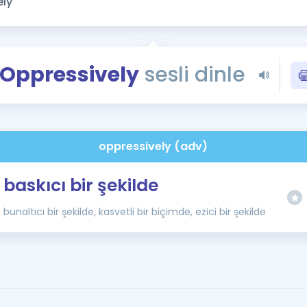
Kampanyalar
Eğitim ve Kitaplar
Blog
Oppressively
sesli dinle
YDS - YÖKDİL Tüm S
İngilizce Gram
İngilizce Gramer
oppressively (adv)
baskıcı bir şekilde
bunaltıcı bir şekilde, kasvetli bir biçimde, ezici bir şekilde