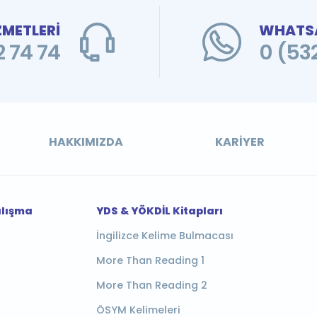
ZMETLERİ
WHATSA
 74 74
0 (53
HAKKIMIZDA
KARIYER
alışma
YDS & YÖKDİL Kitapları
İngilizce Kelime Bulmacası
More Than Reading 1
More Than Reading 2
ÖSYM Kelimeleri