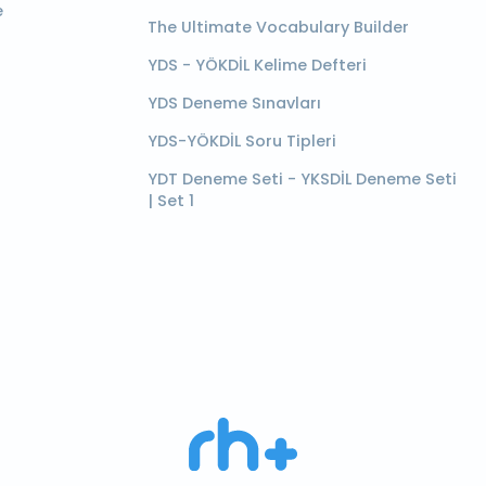
e
The Ultimate Vocabulary Builder
YDS - YÖKDİL Kelime Defteri
YDS Deneme Sınavları
YDS-YÖKDİL Soru Tipleri
YDT Deneme Seti - YKSDİL Deneme Seti
| Set 1