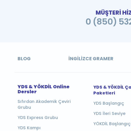
MÜŞTERİ Hİ
0 (850) 532
BLOG
İNGILIZCE GRAMER
YDS & YÖKDİL Online
YDS & YÖKDİL Ç
Dersler
Paketleri
Sıfırdan Akademik Çeviri
YDS Başlangıç
Grubu
YDS İleri Seviye
YDS Express Grubu
YÖKDİL Başlangıç
YDS Kampı