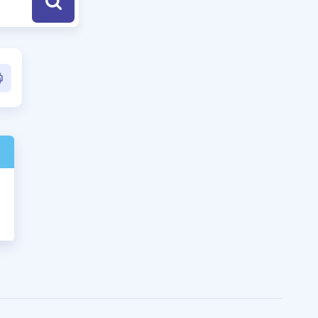
a Özel Fırsatlar
ınavlarla İlgili Haberler
er
 ve Konu Anlatımı