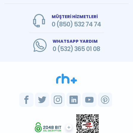
MÜŞTERİ HİZMETLERİ
0 (850) 532 74 74
WHATSAPP YARDIM
0 (532) 365 01 08