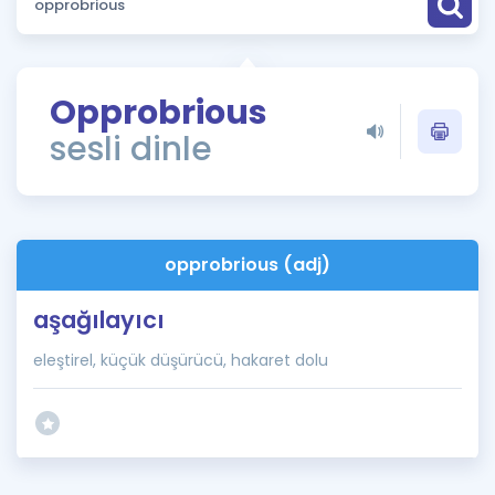
Puan Hesaplama
Rehberlik Aracı
Opprobrious
ÖSYM Sınav Takvimi
sesli dinle
Kampanyalar
Blog
opprobrious (adj)
İngilizce Gramer
aşağılayıcı
eleştirel, küçük düşürücü, hakaret dolu