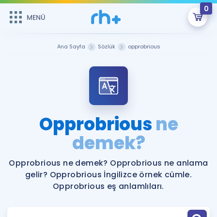
0
MENÜ
MENÜ
Üye Girişi
Ana Sayfa
Sözlük
opprobrious
Online Dersler
Sepetin Şu An Boş.
Çalışma Paketleri
Remzi Hoca ile seni sınava hazırlayacak onlarca eğitim seni
bekliyor!
Kitaplar ve Kaynaklar
GİRİŞ YAP
Opprobrious
ne
Katılımcı Görüşleri
demek?
Şifremi Hatırlamıyorum
ÜYE DEĞİLİM
Faydalı Araçlar
Opprobrious ne demek? Opprobrious ne anlama
gelir? Opprobrious İngilizce örnek cümle.
Ücretsiz Kaynaklar
Blog
İngilizce Gramer
Opprobrious eş anlamlıları.
Hakkımızda
Kariyer
Sözlük
Soru & Cevap
İletişim