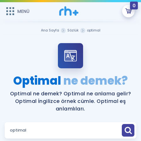
0
MENÜ
MENÜ
Üye Girişi
Ana Sayfa
Sözlük
optimal
Online Dersler
Sepetin Şu An Boş.
Çalışma Paketleri
Remzi Hoca ile seni sınava hazırlayacak onlarca eğitim seni
bekliyor!
Kitaplar ve Kaynaklar
GİRİŞ YAP
Optimal
ne demek?
Katılımcı Görüşleri
Şifremi Hatırlamıyorum
Optimal ne demek? Optimal ne anlama gelir?
Optimal İngilizce örnek cümle. Optimal eş
ÜYE DEĞİLİM
Faydalı Araçlar
anlamlıları.
Ücretsiz Kaynaklar
Blog
İngilizce Gramer
Hakkımızda
Kariyer
Sözlük
Soru & Cevap
İletişim