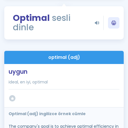
Puan Hesaplama
Optimal
sesli
Rehberlik Aracı
dinle
ÖSYM Sınav Takvimi
Kampanyalar
Blog
optimal (adj)
İngilizce Gramer
uygun
ideal, en iyi, optimal
Optimal (adj) ingilizce örnek cümle
The company's goal is to achieve optimal efficiency in