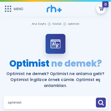
0
MENÜ
MENÜ
Üye Girişi
Ana Sayfa
Sözlük
optimist
Online Dersler
Sepetin Şu An Boş.
Çalışma Paketleri
Remzi Hoca ile seni sınava hazırlayacak onlarca eğitim seni
bekliyor!
Kitaplar ve Kaynaklar
GİRİŞ YAP
Optimist
ne demek?
Katılımcı Görüşleri
Şifremi Hatırlamıyorum
Optimist ne demek? Optimist ne anlama gelir?
Optimist İngilizce örnek cümle. Optimist eş
ÜYE DEĞİLİM
Faydalı Araçlar
anlamlıları.
Ücretsiz Kaynaklar
Blog
İngilizce Gramer
Hakkımızda
Kariyer
Sözlük
Soru & Cevap
İletişim