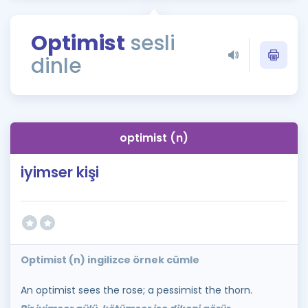
Puan Hesaplama
Optimist
sesli
Rehberlik Aracı
dinle
ÖSYM Sınav Takvimi
Kampanyalar
Blog
optimist (n)
İngilizce Gramer
iyimser kişi
Optimist (n) ingilizce örnek cümle
An optimist sees the rose; a pessimist the thorn.