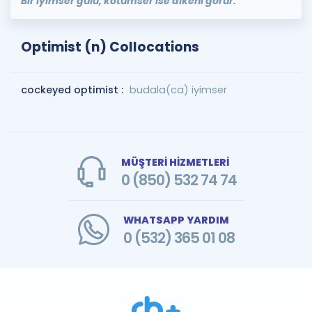
Bir iyimser gülü, kötümser ise dikeni görür.
Optimist (n) Collocations
cockeyed optimist :
budala(ca) iyimser
MÜŞTERİ HİZMETLERİ
0 (850) 532 74 74
WHATSAPP YARDIM
0 (532) 365 01 08