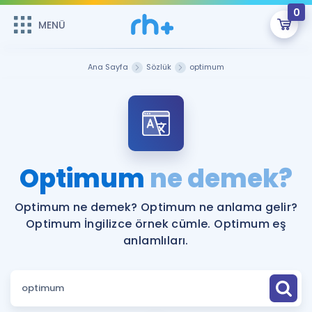
0
MENÜ
MENÜ
Üye Girişi
Ana Sayfa
Sözlük
optimum
Online Dersler
Sepetin Şu An Boş.
Çalışma Paketleri
Remzi Hoca ile seni sınava hazırlayacak onlarca eğitim seni
bekliyor!
Kitaplar ve Kaynaklar
GİRİŞ YAP
Optimum
ne demek?
Katılımcı Görüşleri
Şifremi Hatırlamıyorum
Optimum ne demek? Optimum ne anlama gelir?
Optimum İngilizce örnek cümle. Optimum eş
ÜYE DEĞİLİM
Faydalı Araçlar
anlamlıları.
Ücretsiz Kaynaklar
Blog
İngilizce Gramer
Hakkımızda
Kariyer
Sözlük
Soru & Cevap
İletişim