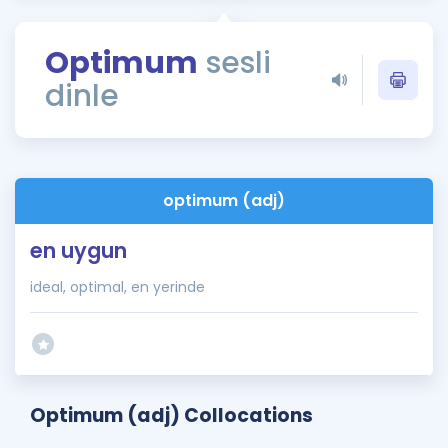
Puan Hesaplama
Optimum
sesli
Rehberlik Aracı
dinle
ÖSYM Sınav Takvimi
Kampanyalar
Blog
optimum (adj)
İngilizce Gramer
en uygun
ideal, optimal, en yerinde
Optimum (adj) Collocations