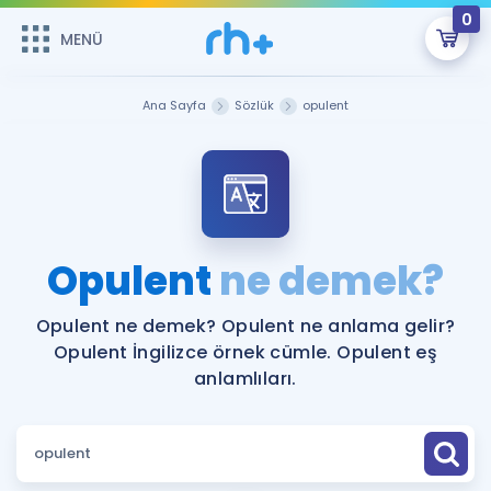
0
MENÜ
MENÜ
Üye Girişi
Ana Sayfa
Sözlük
opulent
Online Dersler
Sepetin Şu An Boş.
Çalışma Paketleri
Remzi Hoca ile seni sınava hazırlayacak onlarca eğitim seni
bekliyor!
Kitaplar ve Kaynaklar
GİRİŞ YAP
Opulent
ne demek?
Katılımcı Görüşleri
Şifremi Hatırlamıyorum
Opulent ne demek? Opulent ne anlama gelir?
Opulent İngilizce örnek cümle. Opulent eş
ÜYE DEĞİLİM
Faydalı Araçlar
anlamlıları.
Ücretsiz Kaynaklar
Blog
İngilizce Gramer
Hakkımızda
Kariyer
Sözlük
Soru & Cevap
İletişim