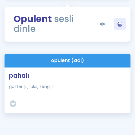
Puan Hesaplama
Opulent
sesli
Rehberlik Aracı
dinle
ÖSYM Sınav Takvimi
Kampanyalar
Blog
opulent (adj)
İngilizce Gramer
pahalı
gösterişli, lüks, zengin