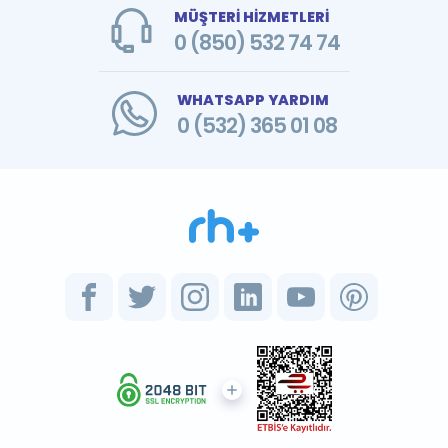
MÜŞTERİ HİZMETLERİ
0 (850) 532 74 74
WHATSAPP YARDIM
0 (532) 365 01 08