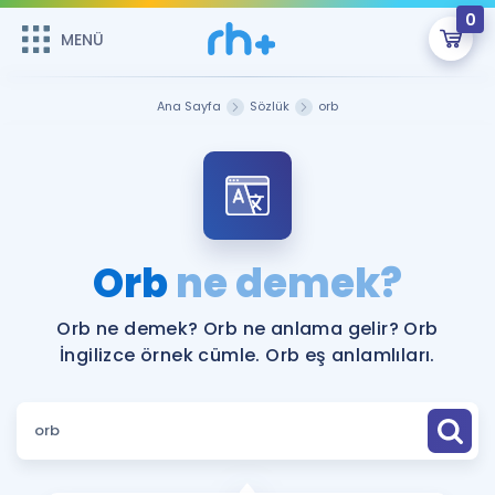
0
MENÜ
MENÜ
Üye Girişi
Ana Sayfa
Sözlük
orb
Online Dersler
Sepetin Şu An Boş.
Çalışma Paketleri
Remzi Hoca ile seni sınava hazırlayacak onlarca eğitim seni
bekliyor!
Kitaplar ve Kaynaklar
GİRİŞ YAP
Orb
ne demek?
Katılımcı Görüşleri
Şifremi Hatırlamıyorum
Orb ne demek? Orb ne anlama gelir? Orb
İngilizce örnek cümle. Orb eş anlamlıları.
ÜYE DEĞİLİM
Faydalı Araçlar
Ücretsiz Kaynaklar
Blog
İngilizce Gramer
Hakkımızda
Kariyer
Sözlük
Soru & Cevap
İletişim