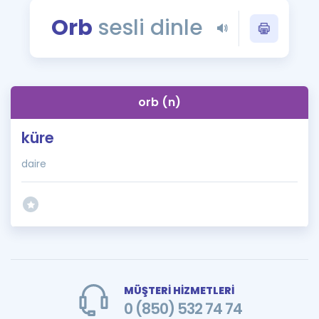
Puan Hesaplama
Orb
sesli dinle
Rehberlik Aracı
ÖSYM Sınav Takvimi
orb (n)
Kampanyalar
küre
Blog
daire
İngilizce Gramer
MÜŞTERİ HİZMETLERİ
0 (850) 532 74 74