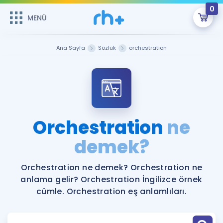
0
MENÜ
MENÜ
Üye Girişi
Ana Sayfa
Sözlük
orchestration
Online Dersler
Sepetin Şu An Boş.
Çalışma Paketleri
Remzi Hoca ile seni sınava hazırlayacak onlarca eğitim seni
bekliyor!
Kitaplar ve Kaynaklar
GİRİŞ YAP
Orchestration
ne
Katılımcı Görüşleri
demek?
Şifremi Hatırlamıyorum
ÜYE DEĞİLİM
Faydalı Araçlar
Orchestration ne demek? Orchestration ne
anlama gelir? Orchestration İngilizce örnek
Ücretsiz Kaynaklar
Blog
İngilizce Gramer
cümle. Orchestration eş anlamlıları.
Hakkımızda
Kariyer
Sözlük
Soru & Cevap
İletişim