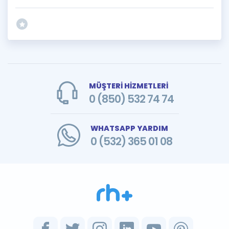
MÜŞTERİ HİZMETLERİ
0 (850) 532 74 74
WHATSAPP YARDIM
0 (532) 365 01 08