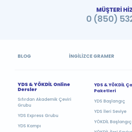
MÜŞTERİ Hİ
0 (850) 532
BLOG
İNGILIZCE GRAMER
YDS & YÖKDİL Online
YDS & YÖKDİL Ç
Dersler
Paketleri
Sıfırdan Akademik Çeviri
YDS Başlangıç
Grubu
YDS İleri Seviye
YDS Express Grubu
YÖKDİL Başlangıç
YDS Kampı