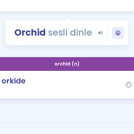
Kampanyalar
Eğitim ve Kitaplar
Blog
Orchid
sesli dinle
YDS - YÖKDİL Tüm S
İngilizce Gram
İngilizce Gramer
orchid (n)
orkide