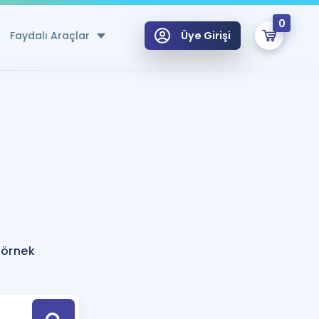
0
Faydalı Araçlar
Üye Girişi
klar
n Ücretsiz Kaynaklar
 için Özel Sözlük
Sepetin Şu An Boş.
ma
uan Hesaplama Aracı
i Hoca ile seni sınava hazırlayacak onlarca eğitim seni bekliyor!
Şifremi Hatırlamıyorum
GİRİŞ YAP
 örnek
azırlananlar için Öneriler
kvimi
ÜYE DEĞİLİM
arı Tek Takvimde