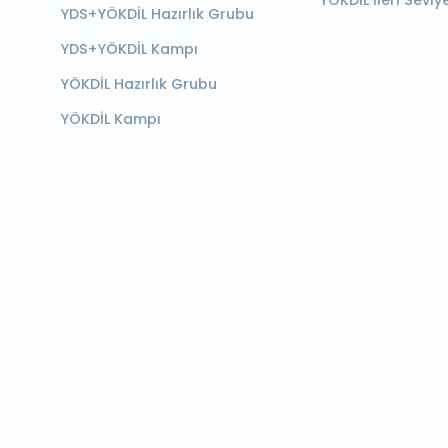
YÖKDİL İleri Seviy
YDS+YÖKDİL Hazırlık Grubu
YDS+YÖKDİL Kampı
YÖKDİL Hazırlık Grubu
YÖKDİL Kampı