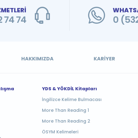
ZMETLERİ
WHATSA
 74 74
0 (53
HAKKIMIZDA
KARIYER
alışma
YDS & YÖKDİL Kitapları
İngilizce Kelime Bulmacası
More Than Reading 1
More Than Reading 2
ÖSYM Kelimeleri