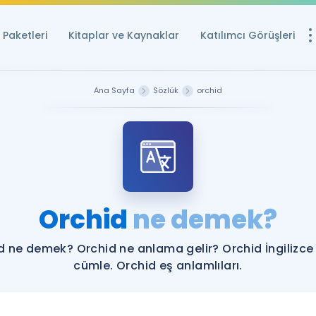
Paketleri
Kitaplar ve Kaynaklar
Katılımcı Görüşleri
Ücretsiz Kayna
Ana Sayfa
Sözlük
orchid
YDS ve YÖKDİL içi
Sözlük
İngilizce Sınavları
Puan Hesapla
Orchid
ne demek?
YDS ve YÖKDİL P
Remz
Rehberlik Aracı
d ne demek? Orchid ne anlama gelir? Orchid İngilizce
YDS ve YÖKDİL'e H
cümle. Orchid eş anlamlıları.
ÖSYM Sınav Ta
Tüm ÖSYM Sınavl