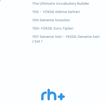
e
The Ultimate Vocabulary Builder
YDS - YÖKDİL Kelime Defteri
YDS Deneme Sınavları
YDS-YÖKDİL Soru Tipleri
YDT Deneme Seti - YKSDİL Deneme Seti
| Set 1