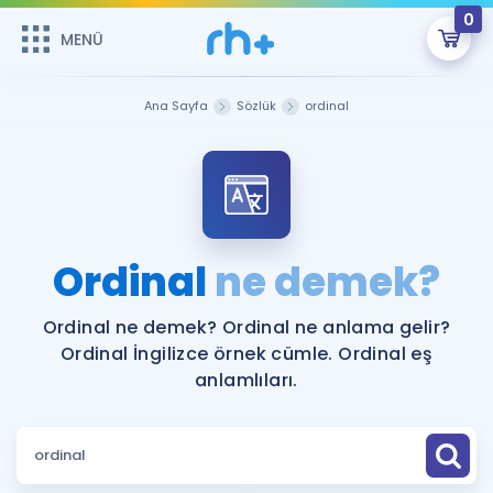
0
MENÜ
MENÜ
Üye Girişi
Ana Sayfa
Sözlük
ordinal
Online Dersler
Sepetin Şu An Boş.
Çalışma Paketleri
Remzi Hoca ile seni sınava hazırlayacak onlarca eğitim seni
bekliyor!
Kitaplar ve Kaynaklar
GİRİŞ YAP
Ordinal
ne demek?
Katılımcı Görüşleri
Şifremi Hatırlamıyorum
Ordinal ne demek? Ordinal ne anlama gelir?
Ordinal İngilizce örnek cümle. Ordinal eş
ÜYE DEĞİLİM
Faydalı Araçlar
anlamlıları.
Ücretsiz Kaynaklar
Blog
İngilizce Gramer
Hakkımızda
Kariyer
Sözlük
Soru & Cevap
İletişim