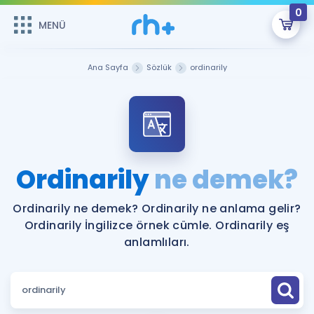
0
MENÜ
MENÜ
Üye Girişi
Ana Sayfa
Sözlük
ordinarily
Online Dersler
Sepetin Şu An Boş.
Çalışma Paketleri
Remzi Hoca ile seni sınava hazırlayacak onlarca eğitim seni
bekliyor!
Kitaplar ve Kaynaklar
GİRİŞ YAP
Ordinarily
ne demek?
Katılımcı Görüşleri
Şifremi Hatırlamıyorum
Ordinarily ne demek? Ordinarily ne anlama gelir?
Ordinarily İngilizce örnek cümle. Ordinarily eş
ÜYE DEĞİLİM
Faydalı Araçlar
anlamlıları.
Ücretsiz Kaynaklar
Blog
İngilizce Gramer
Hakkımızda
Kariyer
Sözlük
Soru & Cevap
İletişim