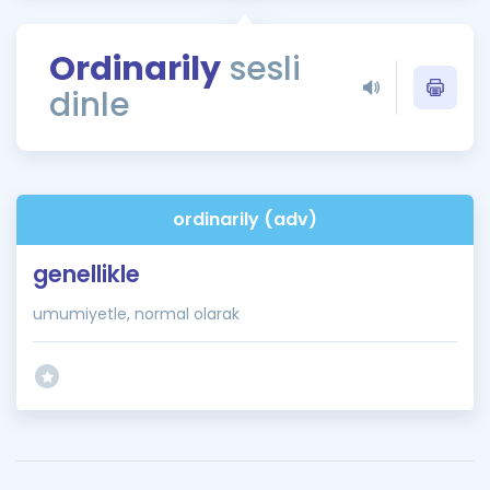
Puan Hesaplama
Ordinarily
sesli
Rehberlik Aracı
dinle
ÖSYM Sınav Takvimi
Kampanyalar
Blog
ordinarily (adv)
İngilizce Gramer
genellikle
umumiyetle, normal olarak