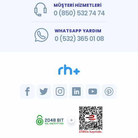
MÜŞTERİ HİZMETLERİ
0 (850) 532 74 74
WHATSAPP YARDIM
0 (532) 365 01 08