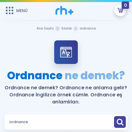
0
MENÜ
MENÜ
Üye Girişi
Ana Sayfa
Sözlük
ordnance
Online Dersler
Sepetin Şu An Boş.
Çalışma Paketleri
Remzi Hoca ile seni sınava hazırlayacak onlarca eğitim seni
bekliyor!
Kitaplar ve Kaynaklar
GİRİŞ YAP
Ordnance
ne demek?
Katılımcı Görüşleri
Şifremi Hatırlamıyorum
Ordnance ne demek? Ordnance ne anlama gelir?
Ordnance İngilizce örnek cümle. Ordnance eş
ÜYE DEĞİLİM
Faydalı Araçlar
anlamlıları.
Ücretsiz Kaynaklar
Blog
İngilizce Gramer
Hakkımızda
Kariyer
Sözlük
Soru & Cevap
İletişim