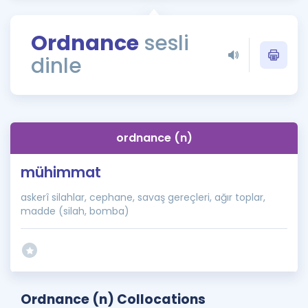
Puan Hesaplama
Ordnance
sesli
Rehberlik Aracı
dinle
ÖSYM Sınav Takvimi
Kampanyalar
Blog
ordnance (n)
İngilizce Gramer
mühimmat
askerî silahlar, cephane, savaş gereçleri, ağır toplar,
madde (silah, bomba)
Ordnance (n) Collocations