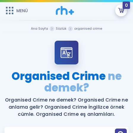
0
MENÜ
MENÜ
Üye Girişi
Ana Sayfa
Sözlük
organised crime
Online Dersler
Sepetin Şu An Boş.
Çalışma Paketleri
Remzi Hoca ile seni sınava hazırlayacak onlarca eğitim seni
bekliyor!
Kitaplar ve Kaynaklar
GİRİŞ YAP
Organised Crime
ne
Katılımcı Görüşleri
demek?
Şifremi Hatırlamıyorum
ÜYE DEĞİLİM
Faydalı Araçlar
Organised Crime ne demek? Organised Crime ne
anlama gelir? Organised Crime İngilizce örnek
Ücretsiz Kaynaklar
Blog
İngilizce Gramer
cümle. Organised Crime eş anlamlıları.
Hakkımızda
Kariyer
Sözlük
Soru & Cevap
İletişim