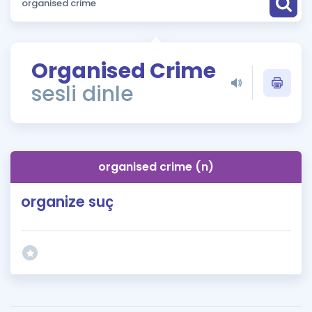
Puan Hesaplama
Rehberlik Aracı
Organised Crime
ÖSYM Sınav Takvimi
sesli dinle
Kampanyalar
Blog
organised crime (n)
İngilizce Gramer
organize suç