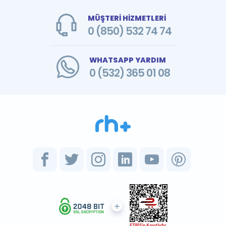
MÜŞTERİ HİZMETLERİ
0 (850) 532 74 74
WHATSAPP YARDIM
0 (532) 365 01 08