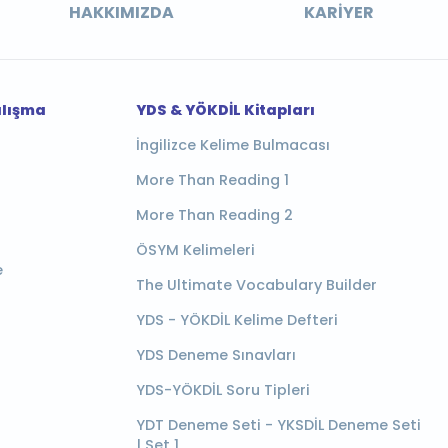
HAKKIMIZDA
KARIYER
alışma
YDS & YÖKDİL Kitapları
İngilizce Kelime Bulmacası
More Than Reading 1
More Than Reading 2
ÖSYM Kelimeleri
e
The Ultimate Vocabulary Builder
YDS - YÖKDİL Kelime Defteri
YDS Deneme Sınavları
YDS-YÖKDİL Soru Tipleri
YDT Deneme Seti - YKSDİL Deneme Seti
| Set 1