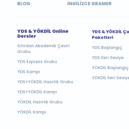
BLOG
İNGILIZCE GRAMER
YDS & YÖKDİL Online
YDS & YÖKDİL Ç
Dersler
Paketleri
Sıfırdan Akademik Çeviri
YDS Başlangıç
Grubu
YDS İleri Seviye
YDS Express Grubu
YÖKDİL Başlangıç
YDS Kampı
YÖKDİL İleri Seviy
YDS+YÖKDİL Hazırlık Grubu
YDS+YÖKDİL Kampı
YÖKDİL Hazırlık Grubu
YÖKDİL Kampı