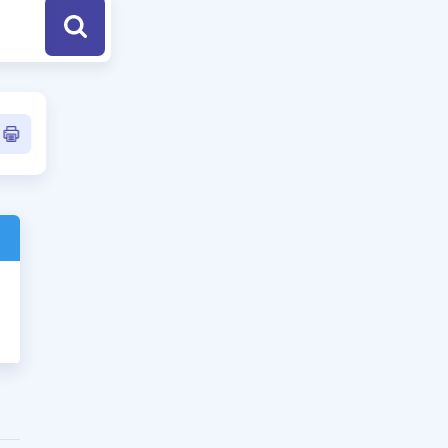
a Özel Fırsatlar
ınavlarla İlgili Haberler
er
 ve Konu Anlatımı