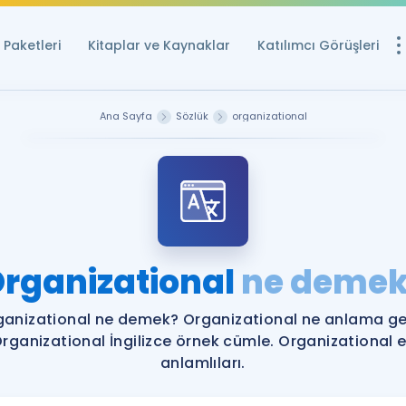
Paketleri
Kitaplar ve Kaynaklar
Katılımcı Görüşleri
Ücretsiz Kayna
Ana Sayfa
Sözlük
organizational
YDS ve YÖKDİL içi
Sözlük
İngilizce Sınavları
Puan Hesapla
rganizational
ne demek
YDS ve YÖKDİL P
Remz
Rehberlik Aracı
ganizational ne demek? Organizational ne anlama gel
YDS ve YÖKDİL'e H
rganizational İngilizce örnek cümle. Organizational 
anlamlıları.
ÖSYM Sınav Ta
Tüm ÖSYM Sınavl