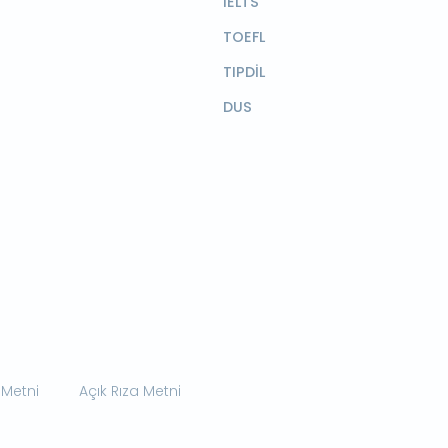
IELTS
TOEFL
TIPDİL
DUS
 Metni
Açık Rıza Metni