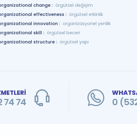
organizational change :
örgütsel değişim
organizational effectiveness :
örgütsel etkinlik
organizational innovation :
organizasyonel yenilik
organizational skill :
örgütsel beceri
organizational structure :
örgütsel yapı
ZMETLERİ
WHATSA
 74 74
0 (53