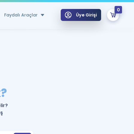
0
Faydalı Araçlar
Üye Girişi
klar
n Ücretsiz Kaynaklar
 için Özel Sözlük
Sepetin Şu An Boş.
ma
?
uan Hesaplama Aracı
i Hoca ile seni sınava hazırlayacak onlarca eğitim seni bekliyor!
Şifremi Hatırlamıyorum
GİRİŞ YAP
ir?
azırlananlar için Öneriler
eş
kvimi
ÜYE DEĞİLİM
arı Tek Takvimde