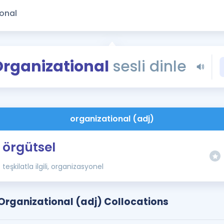
Kampanyalar
Eğitim ve Kitaplar
Blog
YDS - YÖKDİL Tüm S
Organizational
sesli dinle
İngilizce Gram
İngilizce Gramer
organizational (adj)
örgütsel
teşkilatla ilgili, organizasyonel
Organizational (adj) Collocations