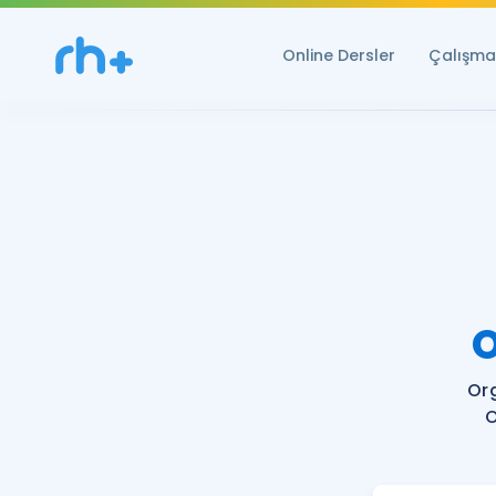
Online Dersler
Çalışma 
O
Or
O