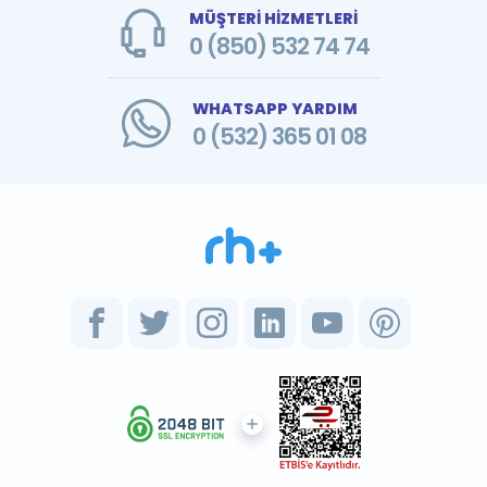
MÜŞTERİ HİZMETLERİ
0 (850) 532 74 74
WHATSAPP YARDIM
0 (532) 365 01 08