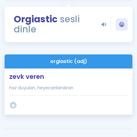
Puan Hesaplama
Orgiastic
sesli
Rehberlik Aracı
dinle
ÖSYM Sınav Takvimi
Kampanyalar
Blog
orgiastic (adj)
İngilizce Gramer
zevk veren
haz duyulan, heyecanlandıran