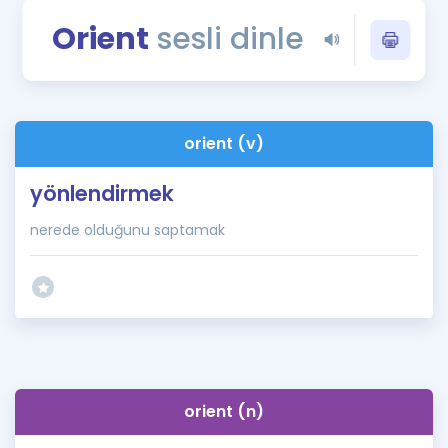
Puan Hesaplama
Orient
sesli dinle
Rehberlik Aracı
ÖSYM Sınav Takvimi
orient (v)
Kampanyalar
yönlendirmek
Blog
nerede olduğunu saptamak
İngilizce Gramer
orient (n)