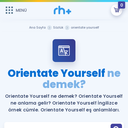
0
MENÜ
MENÜ
Üye Girişi
Ana Sayfa
Sözlük
orientate yourself
Online Dersler
Sepetin Şu An Boş.
Çalışma Paketleri
Remzi Hoca ile seni sınava hazırlayacak onlarca eğitim seni
bekliyor!
Kitaplar ve Kaynaklar
GİRİŞ YAP
Orientate Yourself
ne
Katılımcı Görüşleri
demek?
Şifremi Hatırlamıyorum
ÜYE DEĞİLİM
Faydalı Araçlar
Orientate Yourself ne demek? Orientate Yourself
ne anlama gelir? Orientate Yourself İngilizce
Ücretsiz Kaynaklar
Blog
İngilizce Gramer
örnek cümle. Orientate Yourself eş anlamlıları.
Hakkımızda
Kariyer
Sözlük
Soru & Cevap
İletişim