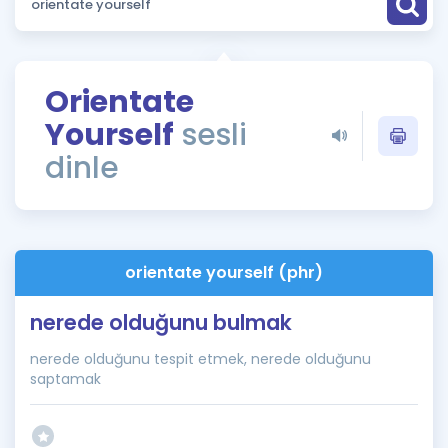
Puan Hesaplama
Rehberlik Aracı
Orientate
ÖSYM Sınav Takvimi
Yourself
sesli
Kampanyalar
dinle
Blog
İngilizce Gramer
orientate yourself (phr)
nerede olduğunu bulmak
nerede olduğunu tespit etmek, nerede olduğunu
saptamak