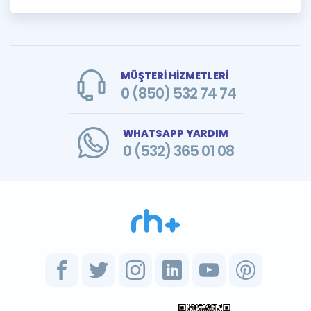
MÜŞTERİ HİZMETLERİ
0 (850) 532 74 74
WHATSAPP YARDIM
0 (532) 365 01 08