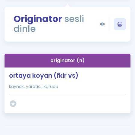
Puan Hesaplama
Originator
sesli
Rehberlik Aracı
dinle
ÖSYM Sınav Takvimi
Kampanyalar
Blog
originator (n)
İngilizce Gramer
ortaya koyan (fkir vs)
kaynak, yaratıcı, kurucu