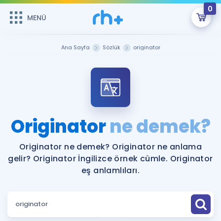
0
MENÜ
MENÜ
Üye Girişi
Ana Sayfa
Sözlük
originator
Online Dersler
Sepetin Şu An Boş.
Çalışma Paketleri
Remzi Hoca ile seni sınava hazırlayacak onlarca eğitim seni
bekliyor!
Kitaplar ve Kaynaklar
GİRİŞ YAP
Originator
ne demek?
Katılımcı Görüşleri
Şifremi Hatırlamıyorum
Originator ne demek? Originator ne anlama
gelir? Originator İngilizce örnek cümle. Originator
ÜYE DEĞİLİM
Faydalı Araçlar
eş anlamlıları.
Ücretsiz Kaynaklar
Blog
İngilizce Gramer
Hakkımızda
Kariyer
Sözlük
Soru & Cevap
İletişim