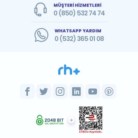
MÜŞTERİ HİZMETLERİ
0 (850) 532 74 74
WHATSAPP YARDIM
0 (532) 365 01 08